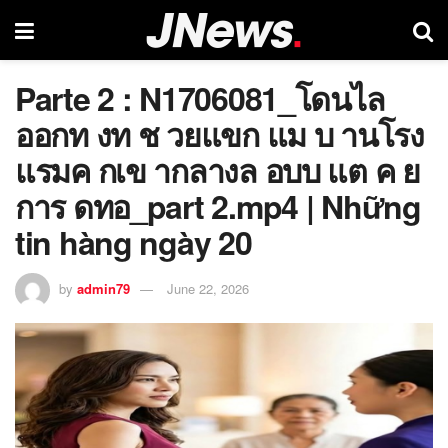
Parte 2 : N1706081_โดนไล
ออกท งท ช วยแขก แม บ านโรง
แรมค กเข ากลางล อบบ แต ค ย
การ ดทอ_part 2.mp4 | Những
tin hàng ngày 20
by
admin79
June 22, 2026