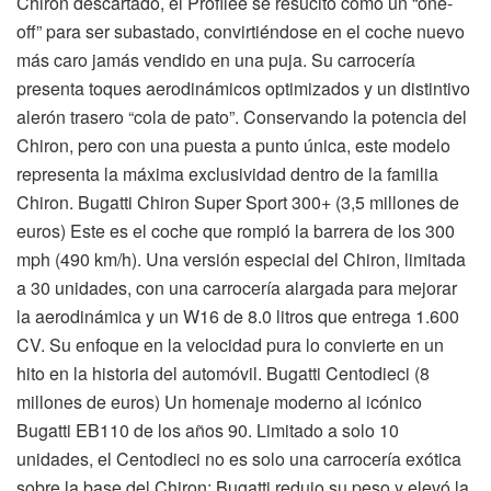
Chiron descartado, el Profilée se resucitó como un “one-
off” para ser subastado, convirtiéndose en el coche nuevo
más caro jamás vendido en una puja. Su carrocería
presenta toques aerodinámicos optimizados y un distintivo
alerón trasero “cola de pato”. Conservando la potencia del
Chiron, pero con una puesta a punto única, este modelo
representa la máxima exclusividad dentro de la familia
Chiron. Bugatti Chiron Super Sport 300+ (3,5 millones de
euros) Este es el coche que rompió la barrera de los 300
mph (490 km/h). Una versión especial del Chiron, limitada
a 30 unidades, con una carrocería alargada para mejorar
la aerodinámica y un W16 de 8.0 litros que entrega 1.600
CV. Su enfoque en la velocidad pura lo convierte en un
hito en la historia del automóvil. Bugatti Centodieci (8
millones de euros) Un homenaje moderno al icónico
Bugatti EB110 de los años 90. Limitado a solo 10
unidades, el Centodieci no es solo una carrocería exótica
sobre la base del Chiron; Bugatti redujo su peso y elevó la