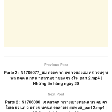
Previous Post
Parte 2 : N1706077_สม ดจดค าก บข าวของแม คร วจนๆ ท
พล กคด ฉ กหน าหลานเจ าของ จร งใจ_part 2.mp4 |
Những tin hàng ngày 20
Next Post
Parte 2 : N1706080_เจ ตลาดห วเราะเยาะตอนฉ นร ดบ ตร
ใบเด ยว แต ว นร งข นคนท งตลาดเง ยบท งแ_part 2.mp4 |