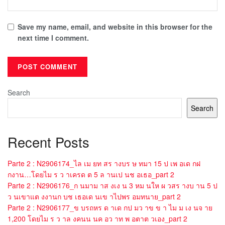
Save my name, email, and website in this browser for the
next time I comment.
Search
Search
Recent Posts
Parte 2 : N2906174_ไล เม ยท สร างบร ษ ทมา 15 ป เพ อเด กฝ
กงาน…โดยไม ร ว าเครด ต 5 ล านเป นช อเธอ_part 2
Parte 2 : N2906176_ก นมาม าส งเง น 3 หม นให ผ วสร างบ าน 5 ป
ว นเขาแต งงานก บช เธอเด นเข าไปพร อมทนาย_part 2
Parte 2 : N2906177_ข บรถหร ด าเด กป มว าข ข า ไม ม เง นจ าย
1,200 โดยไม ร ว าล งคนน นค อว าท พ อตาต วเอง_part 2