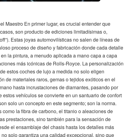
el Maestro En primer lugar, es crucial entender que
asos, son producto de ediciones limitadísimas o,
ff”). Estas joyas automovilísticas no salen de líneas de
uloso proceso de diseño y fabricación donde cada detalle
 en la pintura, a menudo aplicada a mano capa a capa
aciones más icónicas de Rolls-Royce. La personalización
s de estos coches de lujo a medida no solo eligen
n de materiales raros, gemas o tejidos exóticos en el
 mano hasta incrustaciones de diamantes, pasando por
de estos vehículos se convierte en un santuario de confort
 son solo un concepto en este segmento; son la norma.
s como la fibra de carbono, el titanio o aleaciones de
las prestaciones, sino también para la sensación de
esde el ensamblaje del chasis hasta los detalles más
sto no solo garantiza una calidad excepcional, sino que