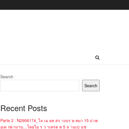
Search
Search
Recent Posts
Parte 2 : N2906174_ไล เม ยท สร างบร ษ ทมา 15 ป เพ
อเด กฝ กงาน…โดยไม ร ว าเครด ต 5 ล านเป นช