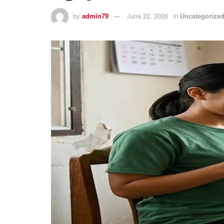
by
admin79
June 22, 2026
in
Uncategorize