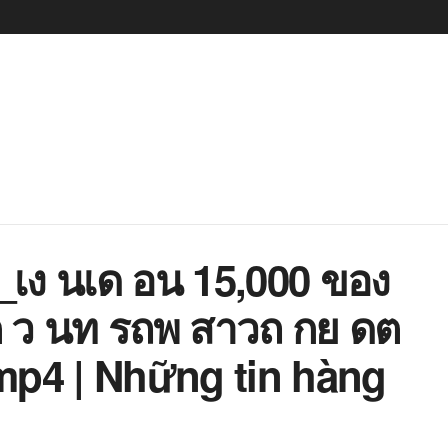
_เง นเด อน 15,000 ของ
 ว นท รถพ สาวถ กย ดต
p4 | Những tin hàng