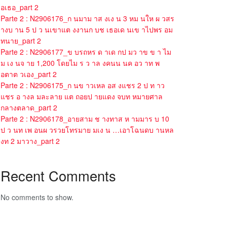
อเธอ_part 2
Parte 2 : N2906176_ก นมาม าส งเง น 3 หม นให ผ วสร
างบ าน 5 ป ว นเขาแต งงานก บช เธอเด นเข าไปพร อม
ทนาย_part 2
Parte 2 : N2906177_ข บรถหร ด าเด กป มว าข ข า ไม
ม เง นจ าย 1,200 โดยไม ร ว าล งคนน นค อว าท พ
อตาต วเอง_part 2
Parte 2 : N2906175_ก นข าวเหล อส งแชร 2 ป ท าว
แชร อ างล มละลาย แต ถอยป ายแดง จบท หมายศาล
กลางตลาด_part 2
Parte 2 : N2906178_อายสาม ช างทาส ห ามมาร บ 10
ป ว นท เพ อนผ วรวยโทรมาย มเง น …เอาโฉนดบ านหล
งท 2 มาวาง_part 2
Recent Comments
No comments to show.