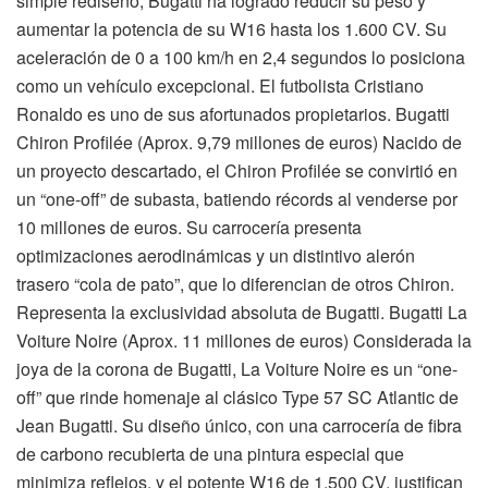
simple rediseño, Bugatti ha logrado reducir su peso y
aumentar la potencia de su W16 hasta los 1.600 CV. Su
aceleración de 0 a 100 km/h en 2,4 segundos lo posiciona
como un vehículo excepcional. El futbolista Cristiano
Ronaldo es uno de sus afortunados propietarios. Bugatti
Chiron Profilée (Aprox. 9,79 millones de euros) Nacido de
un proyecto descartado, el Chiron Profilée se convirtió en
un “one-off” de subasta, batiendo récords al venderse por
10 millones de euros. Su carrocería presenta
optimizaciones aerodinámicas y un distintivo alerón
trasero “cola de pato”, que lo diferencian de otros Chiron.
Representa la exclusividad absoluta de Bugatti. Bugatti La
Voiture Noire (Aprox. 11 millones de euros) Considerada la
joya de la corona de Bugatti, La Voiture Noire es un “one-
off” que rinde homenaje al clásico Type 57 SC Atlantic de
Jean Bugatti. Su diseño único, con una carrocería de fibra
de carbono recubierta de una pintura especial que
minimiza reflejos, y el potente W16 de 1.500 CV, justifican