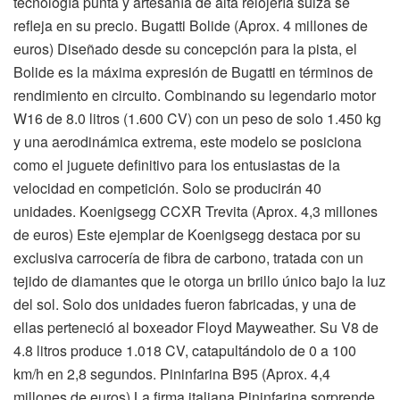
tecnología punta y artesanía de alta relojería suiza se
refleja en su precio. Bugatti Bolide (Aprox. 4 millones de
euros) Diseñado desde su concepción para la pista, el
Bolide es la máxima expresión de Bugatti en términos de
rendimiento en circuito. Combinando su legendario motor
W16 de 8.0 litros (1.600 CV) con un peso de solo 1.450 kg
y una aerodinámica extrema, este modelo se posiciona
como el juguete definitivo para los entusiastas de la
velocidad en competición. Solo se producirán 40
unidades. Koenigsegg CCXR Trevita (Aprox. 4,3 millones
de euros) Este ejemplar de Koenigsegg destaca por su
exclusiva carrocería de fibra de carbono, tratada con un
tejido de diamantes que le otorga un brillo único bajo la luz
del sol. Solo dos unidades fueron fabricadas, y una de
ellas perteneció al boxeador Floyd Mayweather. Su V8 de
4.8 litros produce 1.018 CV, catapultándolo de 0 a 100
km/h en 2,8 segundos. Pininfarina B95 (Aprox. 4,4
millones de euros) La firma italiana Pininfarina sorprende