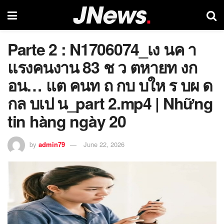
Parte 2 : N1706074_เง นค า
แรงคนงาน 83 ช ว ตหายท งก
อน… แต คนท ถ กบ บให ร บผ ด
กล บเป น_part 2.mp4 | Những
tin hàng ngày 20
by
admin79
June 22, 2026