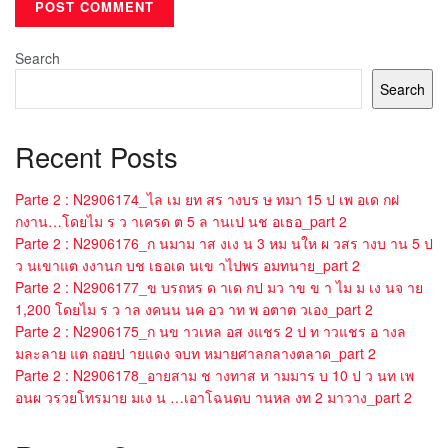
Search
Search
Recent Posts
Parte 2 : N2906174_ไล เม ยท สร างบร ษ ทมา 15 ป เพ อเด กฝ
กงาน…โดยไม ร ว าเครด ต 5 ล านเป นช อเธอ_part 2
Parte 2 : N2906176_ก นมาม าส งเง น 3 หม นให ผ วสร างบ าน 5 ป
ว นเขาแต งงานก บช เธอเด นเข าไปพร อมทนาย_part 2
Parte 2 : N2906177_ข บรถหร ด าเด กป มว าข ข า ไม ม เง นจ าย
1,200 โดยไม ร ว าล งคนน นค อว าท พ อตาต วเอง_part 2
Parte 2 : N2906175_ก นข าวเหล อส งแชร 2 ป ท าวแชร อ างล
มละลาย แต ถอยป ายแดง จบท หมายศาลกลางตลาด_part 2
Parte 2 : N2906178_อายสาม ช างทาส ห ามมาร บ 10 ป ว นท เพ
อนผ วรวยโทรมาย มเง น …เอาโฉนดบ านหล งท 2 มาวาง_part 2