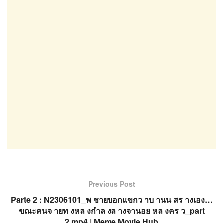
Previous Post
Parte 2 : N2306101_พ ชายบอกแขกว าบ านน สร างเอง…
ขณะคนจ ายท งหล งกำล งล างจานอย หล งคร ว_part
2.mp4 | Meme Movie Hub