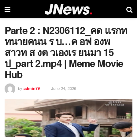
Parte 2 : N2306112_คด แรกท
ทนายคนน ร บ…ค อฟ องพ
สาวท ส งต วเองเร ยนมา 15
ป_part 2.mp4 | Meme Movie
Hub
by
admin79
June 24, 2026