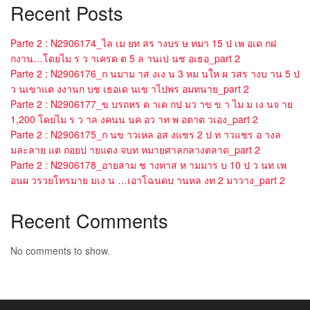
Recent Posts
Parte 2 : N2906174_ไล เม ยท สร างบร ษ ทมา 15 ป เพ อเด กฝ
กงาน…โดยไม ร ว าเครด ต 5 ล านเป นช อเธอ_part 2
Parte 2 : N2906176_ก นมาม าส งเง น 3 หม นให ผ วสร างบ าน 5 ป
ว นเขาแต งงานก บช เธอเด นเข าไปพร อมทนาย_part 2
Parte 2 : N2906177_ข บรถหร ด าเด กป มว าข ข า ไม ม เง นจ าย
1,200 โดยไม ร ว าล งคนน นค อว าท พ อตาต วเอง_part 2
Parte 2 : N2906175_ก นข าวเหล อส งแชร 2 ป ท าวแชร อ างล
มละลาย แต ถอยป ายแดง จบท หมายศาลกลางตลาด_part 2
Parte 2 : N2906178_อายสาม ช างทาส ห ามมาร บ 10 ป ว นท เพ
อนผ วรวยโทรมาย มเง น …เอาโฉนดบ านหล งท 2 มาวาง_part 2
Recent Comments
No comments to show.