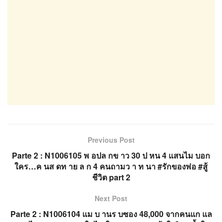
Previous Post
Parte 2 : N1006105 พ อปล กข าว 30 ป หน 4 แสนไม บอก
ใคร…ค นส ดท าย ล ก 4 คนถามว า ท นา #รักของพ่อ #สู้
ชีวิต part 2
Next Post
Parte 2 : N1006104 แม บ านร บซอง 48,000 จากคนแก แล