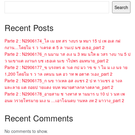
Search
Recent Posts
Parte 2 : N2906174_ไล เม ยท สร างบร ษ ทมา 15 ป เพ อเด กฝ
กงาน…โดยไม ร ว าเครด ต 5 ล านเป นช อเธอ_part 2
Parte 2 : N2906176_ก นมาม าส งเง น 3 หม นให ผ วสร างบ าน 5 ป
ว นเขาแต งงานก บช เธอเด นเข าไปพร อมทนาย_part 2
Parte 2 : N2906177_ข บรถหร ด าเด กป มว าข ข า ไม ม เง นจ าย
1,200 โดยไม ร ว าล งคนน นค อว าท พ อตาต วเอง_part 2
Parte 2 : N2906175_ก นข าวเหล อส งแชร 2 ป ท าวแชร อ างล
มละลาย แต ถอยป ายแดง จบท หมายศาลกลางตลาด_part 2
Parte 2 : N2906178_อายสาม ช างทาส ห ามมาร บ 10 ป ว นท เพ
อนผ วรวยโทรมาย มเง น …เอาโฉนดบ านหล งท 2 มาวาง_part 2
Recent Comments
No comments to show.