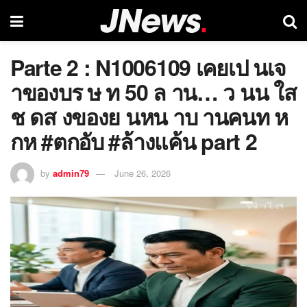
Parte 2 : N1006109 เคยเป นเจ
าของบร ษ ท 50 ล าน… ว นน ใส
ช ดส งของย นหน าบ านคนท ห
กห #ตกอับ #ล้างแค้น part 2
by
admin79
June 26, 2026