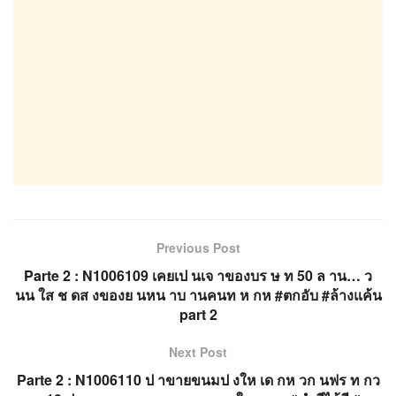
Previous Post
Parte 2 : N1006109 เคยเป นเจ าของบร ษ ท 50 ล าน… ว
นน ใส ช ดส งของย นหน าบ านคนท ห กห #ตกอับ #ล้างแค้น
part 2
Next Post
Parte 2 : N1006110 ป าขายขนมป งให เด กห วก นฟร ท กว