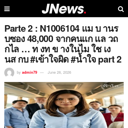
Parte 2 : N1006104 แม บ านร
บซอง 48,000 จากคนแก แล วถ
กไล … ท งท ข างในไม ใช เง
นส กบ #เข้าใจผิด #น้ำใจ part 2
by
admin79
June 26, 2026