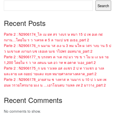
Search
Recent Posts
Parte 2 : N2906174_ไล เม ยท สร างบร ษ ทมา 15 ป เพ อเด กฝ
กงาน…โดยไม ร ว าเครด ต 5 ล านเป นช อเธอ_part 2
Parte 2 : N2906176_ก นมาม าส งเง น 3 หม นให ผ วสร างบ าน 5 ป
ว นเขาแต งงานก บช เธอเด นเข าไปพร อมทนาย_part 2
Parte 2 : N2906177_ข บรถหร ด าเด กป มว าข ข า ไม ม เง นจ าย
1,200 โดยไม ร ว าล งคนน นค อว าท พ อตาต วเอง_part 2
Parte 2 : N2906175_ก นข าวเหล อส งแชร 2 ป ท าวแชร อ างล
มละลาย แต ถอยป ายแดง จบท หมายศาลกลางตลาด_part 2
Parte 2 : N2906178_อายสาม ช างทาส ห ามมาร บ 10 ป ว นท เพ
อนผ วรวยโทรมาย มเง น …เอาโฉนดบ านหล งท 2 มาวาง_part 2
Recent Comments
No comments to show.