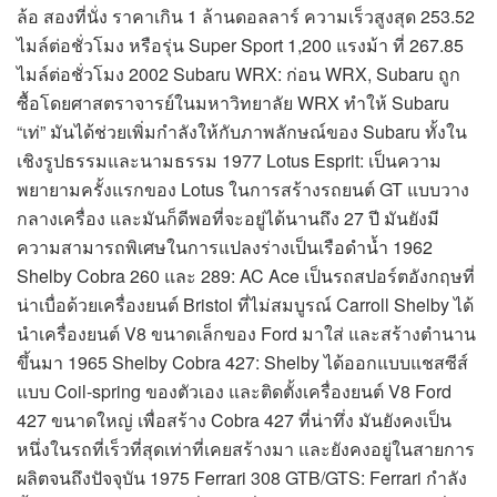
ล้อ สองที่นั่ง ราคาเกิน 1 ล้านดอลลาร์ ความเร็วสูงสุด 253.52
ไมล์ต่อชั่วโมง หรือรุ่น Super Sport 1,200 แรงม้า ที่ 267.85
ไมล์ต่อชั่วโมง 2002 Subaru WRX: ก่อน WRX, Subaru ถูก
ซื้อโดยศาสตราจารย์ในมหาวิทยาลัย WRX ทำให้ Subaru
“เท่” มันได้ช่วยเพิ่มกำลังให้กับภาพลักษณ์ของ Subaru ทั้งใน
เชิงรูปธรรมและนามธรรม 1977 Lotus Esprit: เป็นความ
พยายามครั้งแรกของ Lotus ในการสร้างรถยนต์ GT แบบวาง
กลางเครื่อง และมันก็ดีพอที่จะอยู่ได้นานถึง 27 ปี มันยังมี
ความสามารถพิเศษในการแปลงร่างเป็นเรือดำน้ำ 1962
Shelby Cobra 260 และ 289: AC Ace เป็นรถสปอร์ตอังกฤษที่
น่าเบื่อด้วยเครื่องยนต์ Bristol ที่ไม่สมบูรณ์ Carroll Shelby ได้
นำเครื่องยนต์ V8 ขนาดเล็กของ Ford มาใส่ และสร้างตำนาน
ขึ้นมา 1965 Shelby Cobra 427: Shelby ได้ออกแบบแชสซีส์
แบบ Coil-spring ของตัวเอง และติดตั้งเครื่องยนต์ V8 Ford
427 ขนาดใหญ่ เพื่อสร้าง Cobra 427 ที่น่าทึ่ง มันยังคงเป็น
หนึ่งในรถที่เร็วที่สุดเท่าที่เคยสร้างมา และยังคงอยู่ในสายการ
ผลิตจนถึงปัจจุบัน 1975 Ferrari 308 GTB/GTS: Ferrari กำลัง