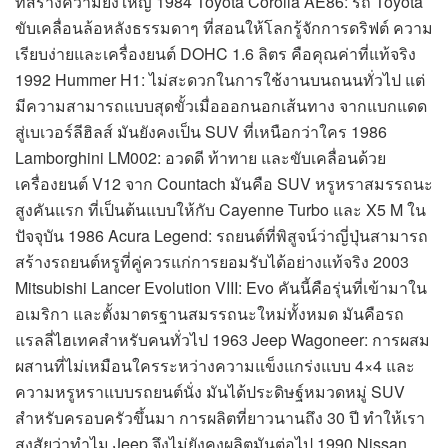
ที่สร้างความยิ่งใหญ่ 1984 Toyota Corolla AE86: รถ Toyota
ขับเคลื่อนล้อหลังธรรมดาๆ ที่สอนให้โลกรู้จักการดริฟต์ ความ
เรียบง่ายและเครื่องยนต์ DOHC 1.6 ลิตร คือคุณค่าที่แท้จริง
1992 Hummer H1: ไม่สะดวกในการใช้งานบนถนนทั่วไป แต่
มีความสามารถแบบสุดขั้วเมื่อออกนอกเส้นทาง จากแบกแดด
สู่เบเวอร์ลีฮิลส์ มันยังคงเป็น SUV ที่เหนือกว่าใคร 1986
Lamborghini LM002: อวดดี ท้าทาย และขับเคลื่อนด้วย
เครื่องยนต์ V12 จาก Countach มันคือ SUV หรูหราสมรรถนะ
สูงคันแรก ที่เป็นต้นแบบให้กับ Cayenne Turbo และ X5 M ใน
ปัจจุบัน 1986 Acura Legend: รถยนต์ที่พิสูจน์ว่าญี่ปุ่นสามารถ
สร้างรถยนต์หรูที่คู่ควรแก่การยอมรับได้อย่างแท้จริง 2003
Mitsubishi Lancer Evolution VIII: Evo คันนี้คือรุ่นที่เข้ามาใน
อเมริกา และตั้งมาตรฐานสมรรถนะใหม่ทั้งหมด มันคือรถ
แรลลี่ไฮเทคสำหรับคนทั่วไป 1963 Jeep Wagoneer: การผสม
ผสานที่ไม่เหมือนใครระหว่างความแข็งแกร่งแบบ 4×4 และ
ความหรูหราแบบรถยนต์นั่ง มันได้ประดิษฐ์หมวดหมู่ SUV
สำหรับครอบครัวขึ้นมา การผลิตที่ยาวนานถึง 30 ปี ทำให้เรา
สงสัยว่าทำไม Jeep จึงไม่ยังคงผลิตมันต่อไป 1990 Nissan