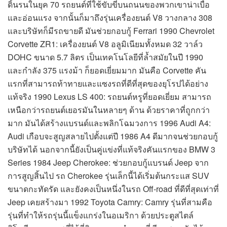
ดิ้นรนในยุค 70 รถยนต์ที่ใช้ขับขี่บนถนนของพวกเขาน่าเบื่อ
และอ่อนแรง จากนั้นก็มาถึงรุ่นเครื่องยนต์ V8 วางกลาง 308
และบริษัทก็มีรถขายดี มันช่วยกอบกู้ Ferrari 1990 Chevrolet
Corvette ZR1: เครื่องยนต์ V8 อลูมิเนียมทั้งหมด 32 วาล์ว
DOHC ขนาด 5.7 ลิตร เป็นเทคโนโลยีที่ล้ำสมัยในปี 1990
และกำลัง 375 แรงม้า ก็ยอดเยี่ยมมาก มันคือ Corvette คัน
แรกที่สามารถท้าทายและแซงรถที่ดีที่สุดของยุโรปได้อย่าง
แท้จริง 1990 Lexus LS 400: รถยนต์หรูที่ยอดเยี่ยม สามารถ
เหนือกว่ารถยนต์เยอรมันในหลายๆ ด้าน ด้วยราคาที่ถูกกว่า
มาก มันได้สร้างแบรนด์และพลิกโฉมวงการ 1996 Audi A4:
Audi เกือบจะสูญสลายไปตั้งแต่ปี 1986 A4 ดีมากจนช่วยกอบกู้
บริษัทได้ นอกจากนี้ยังเป็นคู่แข่งที่แท้จริงคันแรกของ BMW 3
Series 1984 Jeep Cherokee: ช่วยกอบกู้แบรนด์ Jeep จาก
การสูญสิ้นไป รถ Cherokee รุ่นเล็กนี้ได้เริ่มต้นกระแส SUV
ขนาดกะทัดรัด และยังคงเป็นหนึ่งในรถ Off-road ที่ดีที่สุดเท่าที่
Jeep เคยสร้างมา 1992 Toyota Camry: Camry รุ่นที่สามคือ
รุ่นที่ทำให้รถรุ่นนี้แข็งแกร่งในอเมริกา ด้วยประตูสไตล์