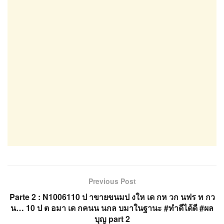
Previous Post
Parte 2 : N1006110 ป าขายขนมป งให เด กห วก นฟร ท กว
น… 10 ป ต อมา เด กคนน นกล บมาในฐานะ #ทำดีได้ดี #ผล
บุญ part 2