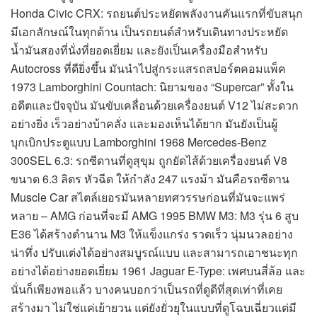
Honda Civic CRX: รถยนต์ประหยัดพลังงานคันแรกที่ขับสนุก
มีเอกลักษณ์ในทุกด้าน เป็นรถยนต์สำหรับเดินทางประหยัด
น้ำมันสองที่นั่งที่ยอดเยี่ยม และยังเป็นเครื่องมือสำหรับ
Autocross ที่ดียิ่งขึ้น มันนำไปสู่กระแสรถสปอร์ตคอมแพ็ค
1973 Lamborghini Countach: นิยามของ “Supercar” ทั้งใน
อดีตและปัจจุบัน มันขับเคลื่อนด้วยเครื่องยนต์ V12 ไม่สะดวก
อย่างยิ่ง เร็วอย่างบ้าคลั่ง และมองเห็นได้ยาก มันยังเป็นผู้
บุกเบิกประตูแบบ Lamborghini 1968 Mercedes-Benz
300SEL 6.3: รถซีดานที่ดูสุขุม ถูกยัดไส้ด้วยเครื่องยนต์ V8
ขนาด 6.3 ลิตร หัวฉีด ให้กำลัง 247 แรงม้า มันคือรถซีดาน
Muscle Car สไตล์เยอรมันหลายทศวรรษก่อนที่มันจะแพร่
หลาย – AMG ก่อนที่จะมี AMG 1995 BMW M3: M3 รุ่น 6 สูบ
E36 ได้สร้างตำนาน M3 ให้แข็งแกร่ง รวดเร็ว นุ่มนวลอย่าง
น่าทึ่ง ปรับแต่งได้อย่างสมบูรณ์แบบ และสามารถเอาชนะทุก
อย่างได้อย่างยอดเยี่ยม 1961 Jaguar E-Type: เพศบนสี่ล้อ และ
นั่นก็เพียงพอแล้ว บางคนบอกว่าเป็นรถที่ดูดีที่สุดเท่าที่เคย
สร้างมา ไม่ใช่แค่เย้ายวน แต่ยังยั่วยุในแบบที่ดูโฉบเฉี่ยวแต่มี