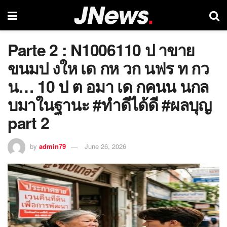
Parte 2 : N1006110 ป าขาย
ขนมป งให เด กห วก นฟร ท กว
น… 10 ป ต อมา เด กคนน นกล
บมาในฐานะ #ทำดีได้ดี #ผลบุญ
part 2
by
admin79
June 26, 2026