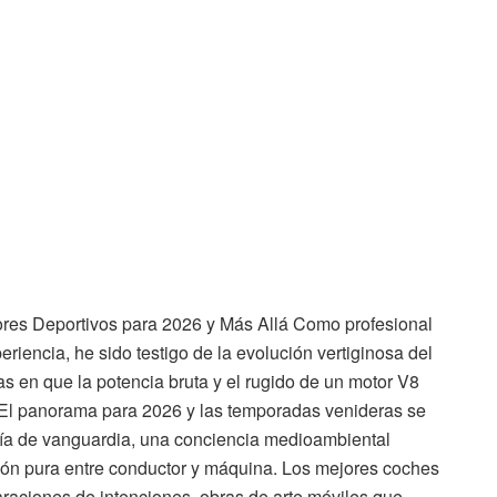
res Deportivos para 2026 y Más Allá Como profesional
riencia, he sido testigo de la evolución vertiginosa del
s en que la potencia bruta y el rugido de un motor V8
. El panorama para 2026 y las temporadas venideras se
ogía de vanguardia, una conciencia medioambiental
ión pura entre conductor y máquina. Los mejores coches
araciones de intenciones, obras de arte móviles que