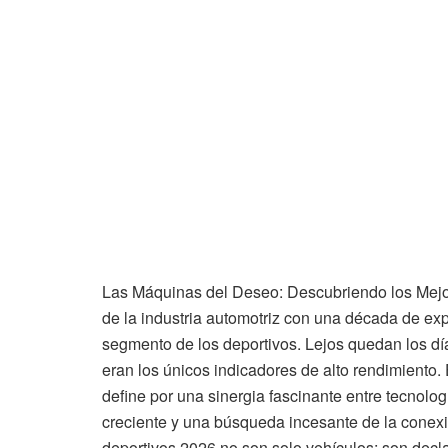
Las Máquinas del Deseo: Descubriendo los Mejo
de la industria automotriz con una década de expe
segmento de los deportivos. Lejos quedan los día
eran los únicos indicadores de alto rendimiento
define por una sinergia fascinante entre tecnol
creciente y una búsqueda incesante de la conex
deportivos 2026 no son solo vehículos; son decl