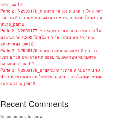
อเธอ_part 2
Parte 2 : N2906176_ก นมาม าส งเง น 3 หม นให ผ วสร
างบ าน 5 ป ว นเขาแต งงานก บช เธอเด นเข าไปพร อม
ทนาย_part 2
Parte 2 : N2906177_ข บรถหร ด าเด กป มว าข ข า ไม
ม เง นจ าย 1,200 โดยไม ร ว าล งคนน นค อว าท พ
อตาต วเอง_part 2
Parte 2 : N2906175_ก นข าวเหล อส งแชร 2 ป ท าว
แชร อ างล มละลาย แต ถอยป ายแดง จบท หมายศาล
กลางตลาด_part 2
Parte 2 : N2906178_อายสาม ช างทาส ห ามมาร บ 10
ป ว นท เพ อนผ วรวยโทรมาย มเง น …เอาโฉนดบ านหล
งท 2 มาวาง_part 2
Recent Comments
No comments to show.