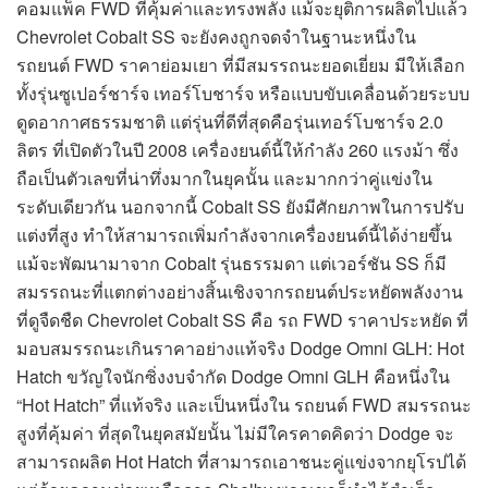
คอมแพ็ค FWD ที่คุ้มค่าและทรงพลัง แม้จะยุติการผลิตไปแล้ว
Chevrolet Cobalt SS จะยังคงถูกจดจำในฐานะหนึ่งใน
รถยนต์ FWD ราคาย่อมเยา ที่มีสมรรถนะยอดเยี่ยม มีให้เลือก
ทั้งรุ่นซูเปอร์ชาร์จ เทอร์โบชาร์จ หรือแบบขับเคลื่อนด้วยระบบ
ดูดอากาศธรรมชาติ แต่รุ่นที่ดีที่สุดคือรุ่นเทอร์โบชาร์จ 2.0
ลิตร ที่เปิดตัวในปี 2008 เครื่องยนต์นี้ให้กำลัง 260 แรงม้า ซึ่ง
ถือเป็นตัวเลขที่น่าทึ่งมากในยุคนั้น และมากกว่าคู่แข่งใน
ระดับเดียวกัน นอกจากนี้ Cobalt SS ยังมีศักยภาพในการปรับ
แต่งที่สูง ทำให้สามารถเพิ่มกำลังจากเครื่องยนต์นี้ได้ง่ายขึ้น
แม้จะพัฒนามาจาก Cobalt รุ่นธรรมดา แต่เวอร์ชัน SS ก็มี
สมรรถนะที่แตกต่างอย่างสิ้นเชิงจากรถยนต์ประหยัดพลังงาน
ที่ดูจืดชืด Chevrolet Cobalt SS คือ รถ FWD ราคาประหยัด ที่
มอบสมรรถนะเกินราคาอย่างแท้จริง Dodge Omni GLH: Hot
Hatch ขวัญใจนักซิ่งงบจำกัด Dodge Omni GLH คือหนึ่งใน
“Hot Hatch” ที่แท้จริง และเป็นหนึ่งใน รถยนต์ FWD สมรรถนะ
สูงที่คุ้มค่า ที่สุดในยุคสมัยนั้น ไม่มีใครคาดคิดว่า Dodge จะ
สามารถผลิต Hot Hatch ที่สามารถเอาชนะคู่แข่งจากยุโรปได้