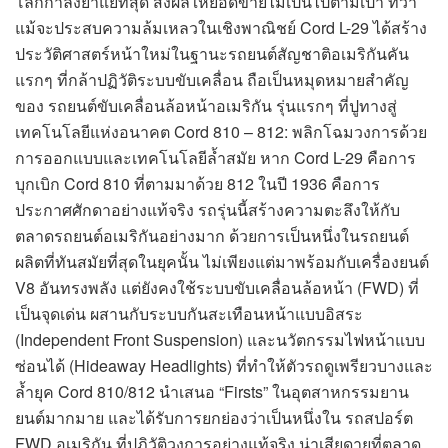
โลกกำลังย่ำแย่ที่สุด ส่งผลให้ยอดขายไม่เป็นไปตามเป้า ทว่า
แม้จะประสบความล้มเหลวในเชิงพาณิชย์ Cord L-29 ได้สร้าง
ประวัติศาสตร์หน้าใหม่ในฐานะรถยนต์สัญชาติอเมริกันคัน
แรกๆ ที่กล้าปฏิวัติระบบขับเคลื่อน ถือเป็นหมุดหมายสำคัญ
ของ รถยนต์ขับเคลื่อนล้อหน้าอเมริกัน รุ่นแรกๆ ที่ปูทางสู่
เทคโนโลยีแห่งอนาคต Cord 810 – 812: พลิกโฉมวงการด้วย
การออกแบบและเทคโนโลยีล้ำสมัย หาก Cord L-29 คือการ
บุกเบิก Cord 810 ที่ตามมาด้วย 812 ในปี 1936 คือการ
ประกาศศักดาอย่างแท้จริง รถรุ่นนี้สร้างความตะลึงให้กับ
ตลาดรถยนต์อเมริกันอย่างมาก ด้วยการเป็นหนึ่งในรถยนต์
ผลิตที่ทันสมัยที่สุดในยุคนั้น ไม่เพียงแต่มาพร้อมกับเครื่องยนต์
V8 อันทรงพลัง แต่ยังคงใช้ระบบขับเคลื่อนล้อหน้า (FWD) ที่
เป็นจุดเด่น ผสานกับระบบกันสะเทือนหน้าแบบอิสระ
(Independent Front Suspension) และนวัตกรรมไฟหน้าแบบ
ซ่อนได้ (Hideaway Headlights) ที่ทำให้ตัวรถดูเพรียวบางและ
ล้ำยุค Cord 810/812 นำเสนอ “Firsts” ในอุตสาหกรรมยาน
ยนต์มากมาย และได้รับการยกย่องว่าเป็นหนึ่งใน รถสปอร์ต
FWD อเมริกัน ที่ปฏิวัติวงการอย่างแท้จริง น่าเสียดายที่ตลาด