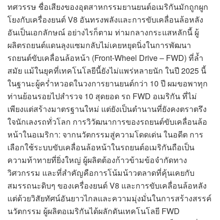
ทศวรรษ ชื่อเสียงของอุตสาหกรรมยานยนต์อเมริกันมักถูกผูก
โยงกับเครื่องยนต์ V8 อันทรงพลังและการขับเคลื่อนล้อหลัง
อันเป็นเอกลักษณ์ อย่างไรก็ตาม ท่ามกลางกระแสหลักนี้ ผู้
ผลิตรถยนต์แดนลุงแซมกลับไม่เคยหยุดนิ่งในการพัฒนา
รถยนต์ขับเคลื่อนล้อหน้า (Front-Wheel Drive – FWD) ที่ล้ำ
สมัย แม้ในยุคที่เทคโนโลยีนี้ยังไม่แพร่หลายนัก ในปี 2025 นี้
ในฐานะผู้คร่ำหวอดในวงการยานยนต์กว่า 10 ปี ผมขอพาทุก
ท่านย้อนรอยไปสำรวจ 10 สุดยอด รถ FWD อเมริกัน ที่ไม่
เพียงแต่สร้างมาตรฐานใหม่ แต่ยังเป็นตำนานที่ยังคงตราตรึง
ใจนักเลงรถทั่วโลก การวิวัฒนาการของรถยนต์ขับเคลื่อนล้อ
หน้าในอเมริกา: จากนวัตกรรมสู่ความโดดเด่น ในอดีต การ
เลือกใช้ระบบขับเคลื่อนล้อหน้าในรถยนต์อเมริกันถือเป็น
ความท้าทายที่ยิ่งใหญ่ ผู้ผลิตต้องก้าวข้ามข้อจำกัดทาง
วิศวกรรม และที่สำคัญคือการโน้มน้าวตลาดที่คุ้นเคยกับ
สมรรถนะดิบๆ ของเครื่องยนต์ V8 และการขับเคลื่อนล้อหลัง
แต่ด้วยวิสัยทัศน์อันยาวไกลและความมุ่งมั่นในการสร้างสรรค์
นวัตกรรม ผู้ผลิตอเมริกันได้ผลักดันเทคโนโลยี FWD