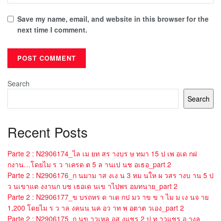
Save my name, email, and website in this browser for the
next time I comment.
Search
Search
Recent Posts
Parte 2 : N2906174_ไล เม ยท สร างบร ษ ทมา 15 ป เพ อเด กฝ
กงาน…โดยไม ร ว าเครด ต 5 ล านเป นช อเธอ_part 2
Parte 2 : N2906176_ก นมาม าส งเง น 3 หม นให ผ วสร างบ าน 5 ป
ว นเขาแต งงานก บช เธอเด นเข าไปพร อมทนาย_part 2
Parte 2 : N2906177_ข บรถหร ด าเด กป มว าข ข า ไม ม เง นจ าย
1,200 โดยไม ร ว าล งคนน นค อว าท พ อตาต วเอง_part 2
Parte 2 : N2906175_ก นข าวเหล อส งแชร 2 ป ท าวแชร อ างล