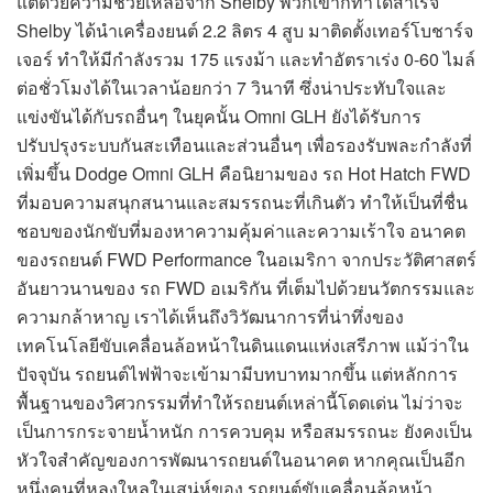
แต่ด้วยความช่วยเหลือจาก Shelby พวกเขาก็ทำได้สำเร็จ
Shelby ได้นำเครื่องยนต์ 2.2 ลิตร 4 สูบ มาติดตั้งเทอร์โบชาร์จ
เจอร์ ทำให้มีกำลังรวม 175 แรงม้า และทำอัตราเร่ง 0-60 ไมล์
ต่อชั่วโมงได้ในเวลาน้อยกว่า 7 วินาที ซึ่งน่าประทับใจและ
แข่งขันได้กับรถอื่นๆ ในยุคนั้น Omni GLH ยังได้รับการ
ปรับปรุงระบบกันสะเทือนและส่วนอื่นๆ เพื่อรองรับพละกำลังที่
เพิ่มขึ้น Dodge Omni GLH คือนิยามของ รถ Hot Hatch FWD
ที่มอบความสนุกสนานและสมรรถนะที่เกินตัว ทำให้เป็นที่ชื่น
ชอบของนักขับที่มองหาความคุ้มค่าและความเร้าใจ อนาคต
ของรถยนต์ FWD Performance ในอเมริกา จากประวัติศาสตร์
อันยาวนานของ รถ FWD อเมริกัน ที่เต็มไปด้วยนวัตกรรมและ
ความกล้าหาญ เราได้เห็นถึงวิวัฒนาการที่น่าทึ่งของ
เทคโนโลยีขับเคลื่อนล้อหน้าในดินแดนแห่งเสรีภาพ แม้ว่าใน
ปัจจุบัน รถยนต์ไฟฟ้าจะเข้ามามีบทบาทมากขึ้น แต่หลักการ
พื้นฐานของวิศวกรรมที่ทำให้รถยนต์เหล่านี้โดดเด่น ไม่ว่าจะ
เป็นการกระจายน้ำหนัก การควบคุม หรือสมรรถนะ ยังคงเป็น
หัวใจสำคัญของการพัฒนารถยนต์ในอนาคต หากคุณเป็นอีก
หนึ่งคนที่หลงใหลในเสน่ห์ของ รถยนต์ขับเคลื่อนล้อหน้า