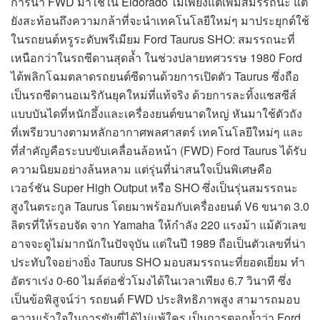
การนำ FWD มาใช้ใน Eldorado ไม่เพียงแต่เพิ่มสมรรถนะ แต่
ยังสะท้อนถึงความกล้าที่จะนำเทคโนโลยีใหม่ๆ มาประยุกต์ใช้
ในรถยนต์หรูระดับพรีเมียม Ford Taurus SHO: สมรรถนะที่
เหนือกว่าในรถซีดานสุดล้ำ ในช่วงปลายทศวรรษ 1980 Ford
ได้พลิกโฉมตลาดรถยนต์ซีดานด้วยการเปิดตัว Taurus ซึ่งถือ
เป็นรถซีดานอเมริกันยุคใหม่ที่แท้จริง ด้วยการละทิ้งแชสซีส์
แบบบันไดที่หนักอึ้งและเครื่องยนต์ขนาดใหญ่ หันมาใช้ตัวถัง
ที่เพรียวบางตามหลักอากาศพลศาสตร์ เทคโนโลยีใหม่ๆ และ
ที่สำคัญคือระบบขับเคลื่อนล้อหน้า (FWD) Ford Taurus ได้รับ
ความนิยมอย่างล้นหลาม แต่รุ่นที่น่าสนใจเป็นพิเศษคือ
เวอร์ชัน Super High Output หรือ SHO ซึ่งเป็นรุ่นสมรรถนะ
สูงในตระกูล Taurus โดยมาพร้อมกับเครื่องยนต์ V6 ขนาด 3.0
ลิตรที่ให้รอบจัด จาก Yamaha ให้กำลัง 220 แรงม้า แม้ตัวเลข
อาจจะดูไม่มากนักในปัจจุบัน แต่ในปี 1989 ถือเป็นตัวเลขที่น่า
ประทับใจอย่างยิ่ง Taurus SHO มอบสมรรถนะที่ยอดเยี่ยม ทำ
อัตราเร่ง 0-60 ไมล์ต่อชั่วโมงได้ในเวลาเพียง 6.7 วินาที ซึ่ง
เป็นข้อพิสูจน์ว่า รถยนต์ FWD ประสิทธิภาพสูง สามารถมอบ
ความเร้าใจในการขับขี่ได้ไม่แพ้ใคร เป็นการตอกย้ำว่า Ford