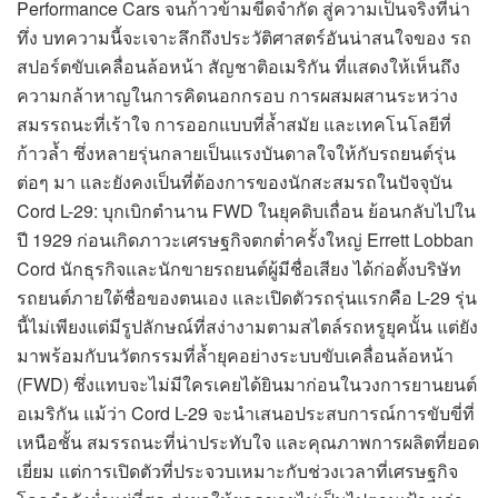
Performance Cars จนก้าวข้ามขีดจำกัด สู่ความเป็นจริงที่น่า
ทึ่ง บทความนี้จะเจาะลึกถึงประวัติศาสตร์อันน่าสนใจของ รถ
สปอร์ตขับเคลื่อนล้อหน้า สัญชาติอเมริกัน ที่แสดงให้เห็นถึง
ความกล้าหาญในการคิดนอกกรอบ การผสมผสานระหว่าง
สมรรถนะที่เร้าใจ การออกแบบที่ล้ำสมัย และเทคโนโลยีที่
ก้าวล้ำ ซึ่งหลายรุ่นกลายเป็นแรงบันดาลใจให้กับรถยนต์รุ่น
ต่อๆ มา และยังคงเป็นที่ต้องการของนักสะสมรถในปัจจุบัน
Cord L-29: บุกเบิกตำนาน FWD ในยุคดิบเถื่อน ย้อนกลับไปใน
ปี 1929 ก่อนเกิดภาวะเศรษฐกิจตกต่ำครั้งใหญ่ Errett Lobban
Cord นักธุรกิจและนักขายรถยนต์ผู้มีชื่อเสียง ได้ก่อตั้งบริษัท
รถยนต์ภายใต้ชื่อของตนเอง และเปิดตัวรถรุ่นแรกคือ L-29 รุ่น
นี้ไม่เพียงแต่มีรูปลักษณ์ที่สง่างามตามสไตล์รถหรูยุคนั้น แต่ยัง
มาพร้อมกับนวัตกรรมที่ล้ำยุคอย่างระบบขับเคลื่อนล้อหน้า
(FWD) ซึ่งแทบจะไม่มีใครเคยได้ยินมาก่อนในวงการยานยนต์
อเมริกัน แม้ว่า Cord L-29 จะนำเสนอประสบการณ์การขับขี่ที่
เหนือชั้น สมรรถนะที่น่าประทับใจ และคุณภาพการผลิตที่ยอด
เยี่ยม แต่การเปิดตัวที่ประจวบเหมาะกับช่วงเวลาที่เศรษฐกิจ