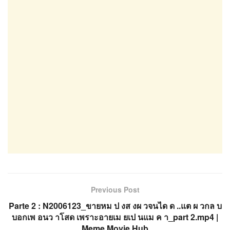
Previous Post
Parte 2 : N2006123_ขายหม ป งส งผ วจนได ด ..แต ผ วกล บ
บอกเพ อนว าโสด เพราะอายเม ยเป นแม ค า_part 2.mp4 |
Meme Movie Hub