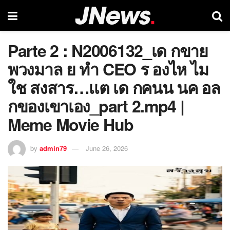
Parte 2 : N2006132_เด กขาย
พวงมาล ย ทำ CEO ร องไห ไม
ใช สงสาร…เเต เด กคนน นค อล
กของเขาเอง_part 2.mp4 |
Meme Movie Hub
by
admin79
June 26, 2026