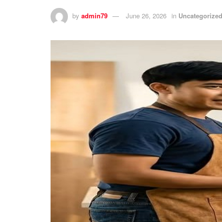
by
admin79
June 26, 2026
in
Uncategorize