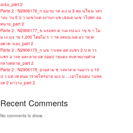
อเธอ_part 2
Parte 2 : N2906176_ก นมาม าส งเง น 3 หม นให ผ วสร
างบ าน 5 ป ว นเขาแต งงานก บช เธอเด นเข าไปพร อม
ทนาย_part 2
Parte 2 : N2906177_ข บรถหร ด าเด กป มว าข ข า ไม
ม เง นจ าย 1,200 โดยไม ร ว าล งคนน นค อว าท พ
อตาต วเอง_part 2
Parte 2 : N2906175_ก นข าวเหล อส งแชร 2 ป ท าว
แชร อ างล มละลาย แต ถอยป ายแดง จบท หมายศาล
กลางตลาด_part 2
Parte 2 : N2906178_อายสาม ช างทาส ห ามมาร บ 10
ป ว นท เพ อนผ วรวยโทรมาย มเง น …เอาโฉนดบ านหล
งท 2 มาวาง_part 2
Recent Comments
No comments to show.