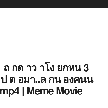
4_ถ กด าว าโง ยกหน 3
 ป ต อมา..ล กน องคนน
.mp4 | Meme Movie