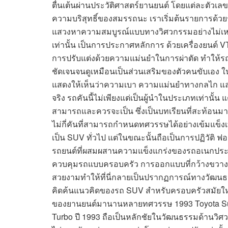
ตื่นเต้นผ่านประวัติศาสตร์ยานยนต์ โดยแต่ละตัวเ
ความบริสุทธิ์ของสมรรถนะ เราเริ่มต้นรายการด้วยรถ
แสวงหาความสมบูรณ์แบบทางวิศวกรรมอย่างไม่เหน็
เท่านั้น เป็นการประกาศหลักการ ด้วยเครื่องยนต์ VTE
การปรับแต่งด้วยความแม่นยำในการผ่าตัด ทำให้รถคั
ชัดเจนจนดูเหมือนเป็นส่วนเสริมของตัวคนขับเอง ใน
แสดงให้เห็นว่าความเบา ความแม่นยำทางกลไก และ
จริง รถคันนี้ไม่เพียงแต่เป็นผู้นำในประเภทเท่านั
สามารถและควรจะเป็น ซึ่งเป็นบทเรียนที่สะท้อนมาจน
ไม่กี่คันที่สามารถกำหนดทศวรรษได้อย่างเข้มแข็งเท
เป็น SUV ทั่วไป แต่ในขณะนั้นถือเป็นการปฏิวัติ ฟอ
รถยนต์ที่ผสมผสานความแข็งแกร่งของรถอเนกป
ควบคุมรถแบบครอบครัว การออกแบบที่กว้างขวา
สวยงามทำให้ที่นี่กลายเป็นปรากฏการณ์ทางวัฒนธรรม 
คิดค้นแนวคิดของรถ SUV สำหรับครอบครัวสมัยใหม่ด้
ของยานยนต์มานานหลายทศวรรษ 1993 Toyota Supr
Turbo ปี 1993 ถือเป็นหลักชัยในวัฒนธรรมด้านวิ