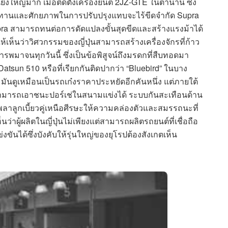
่งใหญ่มาก เมื่อติดตั้งเครื่องยนต์ 2JZ-GTE ในตำนาน ซึ่ง
ทนทานและศักยภาพในการปรับปรุงแทบจะไร้ขีดจำกัด Supra
pra สามารถทนต่อการดัดแปลงขั้นสุดขีดและสร้างแรงม้าได้
เห็นว่าวิศวกรรมของญี่ปุ่นสามารถสร้างเครื่องจักรที่ก้าว
ารพมาจนทุกวันนี้ ซึ่งเป็นข้อพิสูจน์ถึงมรดกที่สืบทอดมา
tsun 510 หรือที่เรียกกันติดปากว่า “Bluebird” ในบาง
รก มันดูเหมือนเป็นรถเก๋งราคาประหยัดอีกคันหนึ่ง แต่ภายใต้
ามารถเอาชนะปอร์เช่ในสนามแข่งได้ ระบบกันสะเทือนด้าน
พลาลูกเบี้ยวคู่เหนือศีรษะให้ความคล่องตัวและสมรรถนะที่
ว่าผู้ผลิตในญี่ปุ่นไม่เพียงแต่สามารถผลิตรถยนต์ที่เชื่อถือ
แข่งขันได้ซึ่งบังคับให้รุ่นใหญ่ของยุโรปต้องสังเกตเห็น