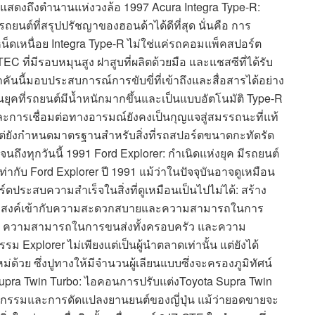
ลขแสดงถึงตำนานแห่งวงล้อ 1997 Acura Integra Type-R:
ยนต์ที่สรุปปรัชญาของฮอนด้าได้ดีที่สุด นั่นคือ การ
ดเหนื่อย Integra Type-R ไม่ใช่แค่รถคอมแพ็คสปอร์ต
C ที่มีรอบหมุนสูง ฝาสูบที่ผลิตด้วยมือ และแชสซีที่ได้รับ
นนี้มอบประสบการณ์การขับขี่ที่เข้าถึงและสื่อสารได้อย่าง
ยุคที่รถยนต์มีน้ำหนักมากขึ้นและเป็นแบบอัตโนมัติ Type-R
การเชื่อมต่อทางอารมณ์ยังคงเป็นกุญแจสู่สมรรถนะที่แท้
้น แต่ยังกำหนดมาตรฐานสำหรับสิ่งที่รถสปอร์ตขนาดกะทัดรัด
ถึงทุกวันนี้ 1991 Ford Explorer: กำเนิดแห่งยุค มีรถยนต์
่ากับ Ford Explorer ปี 1991 แม้ว่าในปัจจุบันอาจดูเหมือน
ร์ดประสบความสำเร็จในสิ่งที่ดูเหมือนเป็นไปไม่ได้: สร้าง
ระสงค์เข้ากับความสะดวกสบายและความสามารถในการ
ง ความสามารถในการขนส่งทั้งครอบครัว และความ
Explorer ไม่เพียงแต่เป็นผู้นำตลาดเท่านั้น แต่ยังได้
วย ซึ่งปูทางให้มีจำนวนผู้เลียนแบบซึ่งจะครองภูมิทัศน์
a Twin Turbo: ไอคอนการปรับแต่งToyota Supra Twin
ศวกรรมและการดัดแปลงยานยนต์ของญี่ปุ่น แม้ว่ายอดขายจะ