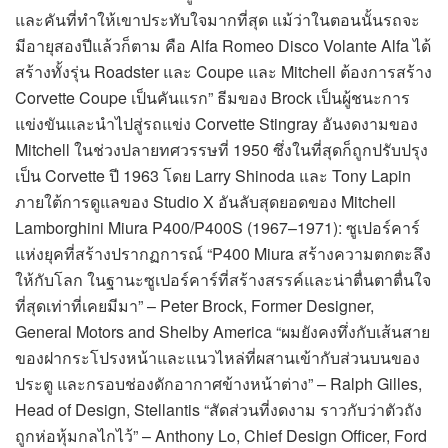
และคันที่ทำให้เขาประทับใจมากที่สุด แม้ว่าในตอนนั้นรถจะ
มีอายุสองปีแล้วก็ตาม คือ Alfa Romeo Disco Volante Alfa ได้
สร้างทั้งรุ่น Roadster และ Coupe และ Mitchell ต้องการสร้าง
Corvette Coupe เป็นคันแรก” ธีมของ Brock เป็นผู้ชนะการ
แข่งขันและนำไปสู่รถแข่ง Corvette Stingray อันงดงามของ
Mitchell ในช่วงปลายทศวรรษที่ 1950 ซึ่งในที่สุดก็ถูกปรับปรุง
เป็น Corvette ปี 1963 โดย Larry Shinoda และ Tony Lapin
ภายใต้การดูแลของ Studio X อันลับสุดยอดของ Mitchell
Lamborghini Miura P400/P400S (1967–1971): ซูเปอร์คาร์
แห่งยุคที่สร้างปรากฏการณ์ “P400 Miura สร้างความตกตะลึง
ให้กับโลก ในฐานะซูเปอร์คาร์ที่สร้างสรรค์และน่าตื่นตาตื่นใจ
ที่สุดเท่าที่เคยมีมา” – Peter Brock, Former Designer,
General Motors and Shelby America “ผมยังคงทึ่งกับเส้นสาย
ของฝากระโปรงหน้าและแนวไหล่ที่ผสานเข้ากับส่วนบนของ
ประตู และกรอบช่องดักอากาศข้างหน้าต่าง” – Ralph Gilles,
Head of Design, Stellantis “สัดส่วนที่งดงาม ราวกับว่าตัวถัง
ถูกห่อหุ้มกลไกไว้” – Anthony Lo, Chief Design Officer, Ford