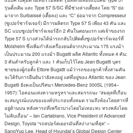
รุ่นดั้งเดิม และ Type 57 S/SC ที่มีช่วงล่างเตี้ยลง โดย “S” ย่อ
มาจาก Surbaissé (เตี้ยลง) และ “C” ย่อมาจาก Compresseur
(ซูเปอร์ชาร์จเจอร์) มีการผลิตรถ Type 57 S เพียง 43 คัน และ
SC แบบซูเปอร์ชาร์จเจอร์อีก 2 คันในตอนแรก แต่เจ้าของรถ
Type 57 S บางส่วนได้นำรถกลับไปติดตั้งซูเปอร์ชาร์จเจอร์ที่
Molsheim ซึ่งเพิ่มกำลังเครื่องยนต์จากประมาณ 175 แรงม้า
เป็นประมาณ 200 แรงม้า Bugatti ผลิต Atlantic ทั้งหมด 4 คัน:
3 คันสำหรับลูกค้า และ 1 คันเก็บไว้โดย Jean Bugatti บุตร
ชายของผู้ก่อตั้ง Ettore Bugatti แม้ว่ารถของลูกค้าทั้งสามคัน
จะได้รับการยืนยันว่ายังคงอยู่ แต่ที่อยู่ของ Atlantic ของ Jean
Bugatti ยังคงเป็นปริศนา Mercedes-Benz 300SL (1954–
1957): ไอคอนแห่งความหรูหราและสมรรถนะ “สมดุลที่เกือบ
จะสมบูรณ์แบบขององค์ประกอบทั้งหมด รวมถึงห้องโดยสารที่
อยู่ด้านบน หลังคารถที่เพรียวบางโดยไม่เทอะทะ ทรงพลังโดย
ไม่ดิบเถื่อน” – Ian Cartabiano, Vice President of Advanced
Design, Toyota “รถสปอร์ตเยอรมันที่สง่างามที่สุด” –
SangYup Lee, Head of Hyundai’s Global Design Center