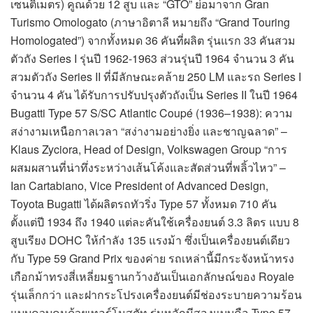
เซนติเมตร) คูณด้วย 12 สูบ และ “GTO” ย่อมาจาก Gran
Turismo Omologato (ภาษาอิตาลี หมายถึง “Grand Touring
Homologated”) จากทั้งหมด 36 คันที่ผลิต รุ่นแรก 33 คันสวม
ตัวถัง Series I รุ่นปี 1962-1963 ส่วนรุ่นปี 1964 จำนวน 3 คัน
สวมตัวถัง Series II ที่มีลักษณะคล้าย 250 LM และรถ Series I
จำนวน 4 คัน ได้รับการปรับปรุงตัวถังเป็น Series II ในปี 1964
Bugatti Type 57 S/SC Atlantic Coupé (1936–1938): ความ
สง่างามเหนือกาลเวลา “สง่างามอย่างยิ่ง และชาญฉลาด” –
Klaus Zyciora, Head of Design, Volkswagen Group “การ
ผสมผสานที่น่าทึ่งระหว่างเส้นโค้งและสัดส่วนที่พลิ้วไหว” –
Ian Cartabiano, Vice President of Advanced Design,
Toyota Bugatti ได้ผลิตรถทัวริ่ง Type 57 ทั้งหมด 710 คัน
ตั้งแต่ปี 1934 ถึง 1940 แต่ละคันใช้เครื่องยนต์ 3.3 ลิตร แบบ 8
สูบเรียง DOHC ให้กำลัง 135 แรงม้า ซึ่งเป็นเครื่องยนต์เดียว
กับ Type 59 Grand Prix ของค่าย รถเหล่านี้มีกระจังหน้าทรง
เกือกม้าทรงสี่เหลี่ยมฐานกว้างอันเป็นเอกลักษณ์ของ Royale
รุ่นเล็กกว่า และฝากระโปรงเครื่องยนต์มีช่องระบายความร้อน
แบบควบคุมด้วยเทอร์โมสตัท รุ่นหลักมีสองแบบคือ Type 57