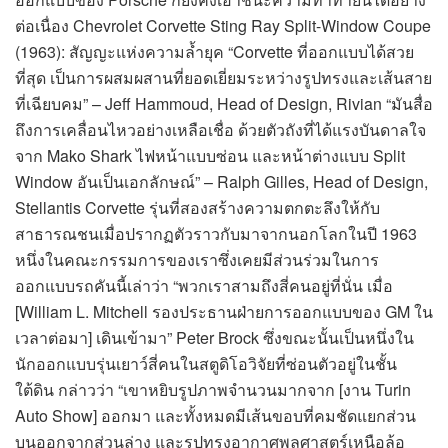
ต่อเนื่อง Chevrolet Corvette Sting Ray Split-Window Coupe
(1963): สัญญะแห่งความล้ำยุค “Corvette ที่ออกแบบได้สวย
ที่สุด เป็นการผสมผสานที่ยอดเยี่ยมระหว่างรูปทรงและเส้นสาย
ที่เฉียบคม” – Jeff Hammoud, Head of Design, Rivian “มันสื่อ
ถึงการเคลื่อนไหวอย่างเหลือเชื่อ ด้วยตัวถังที่ได้แรงบันดาลใจ
จาก Mako Shark ไฟหน้าแบบซ่อน และหน้าต่างแบบ Split
Window อันเป็นเอกลักษณ์” – Ralph Gilles, Head of Design,
Stellantis Corvette รุ่นที่สองสร้างความตกตะลึงให้กับ
สาธารณชนเมื่อปรากฏตัวราวกับมาจากนอกโลกในปี 1963
หนึ่งในคณะกรรมการของเราซึ่งเคยมีส่วนร่วมในการ
ออกแบบรถคันนี้เล่าว่า “พวกเราสามถึงสี่คนอยู่ที่นั่น เมื่อ
[William L. Mitchell รองประธานฝ่ายการออกแบบของ GM ใน
เวลาต่อมา] เดินเข้ามา” Peter Brock ซึ่งขณะนั้นเป็นหนึ่งใน
นักออกแบบรุ่นเยาว์สี่คนในสตูดิโอวิจัยที่ซ่อนตัวอยู่ในชั้น
ใต้ดิน กล่าวว่า “เขาหยิบรูปภาพจำนวนมากจาก [งาน Turin
Auto Show] ออกมา และทั้งหมดมีเส้นขอบที่คมชัดแยกส่วน
บนออกจากส่วนล่าง และรูปทรงอากาศพลศาสตร์เหนือล้อ