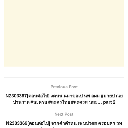
Previous Post
N2303367[ตอนต่อไป] งคนน นมาขอเป นพ อผม #มายป ณย
ปานวาด #ละครส #ละครไทย #ละครส นสะ… part 2
Next Post
N2303369[ตอนต่อไป] จากคำตำหน เจ บปวดส ครอบคร วท