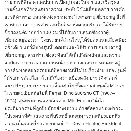
รายการที่สิ้นสุด แต่เป็นการเปิดมุมมองใหม่ ๆ และเชิดชูผล
งานชิ้นเอกที่ยังคงสร้างความประทับใจไม่เสื่อมคลาย การคัด
สรรที่ท้าทาย: เกณฑ์แห่งความงามในสายตาผู้เชี่ยวชาญ สิ่งที่
เราพบเจอจากการสำรวจครั้งนี้ น่าทึ่งมากครับ เราได้รับราย
ชื่อรถยนต์มากกว่า 100 รุ่น ที่ได้รับการเสนอชื่อจากผู้
เชี่ยวชาญของเรา โดยรถยนต์ส่วนใหญ่ได้รับคะแนนเสียงเพียง
ครั้งเดียว แต่ก็มีบางรุ่นที่โดดเด่นและได้รับการยอมรับจากผู้
เชี่ยวชาญหลายท่าน ซึ่งสะท้อนให้เห็นถึงอิทธิพลและความ
สำคัญของการออกแบบที่เหนือกว่ากาลเวลา การเดินทางสู่
การค้นหาสุดยอดรถยนต์ที่สวยงามนี้ไม่ใช่เรื่องง่าย แต่ละรุ่นที่
ได้รับการคัดเลือก ล้วนมีเรื่องราวเบื้องหลัง ประวัติศาสตร์
และปรัชญาการออกแบบที่น่าสนใจ ซึ่งผมจะพาคุณไปสำรวจ
ในรายละเอียดต่อไปนี้ Ferrari Dino 206/246 GT (1967–
1974): สุนทรียภาพแห่งเส้นสาย Mid-Engine “นี่คือ
ประติมากรรมที่ถูกบีบอัดอย่างงดงาม ด้วยสัดส่วนของฝากระ
โปรงหน้าที่ต่ำ เส้นสายที่บริสุทธิ์ และสมรรถนะที่บ่งบอกถึง
ความเป็นรถเครื่องวางกลางลำ” – Kevin Hunter, President,
Calty Design Research (Toyota) “รูปลักษณ์ที่เย้ายวน น่า