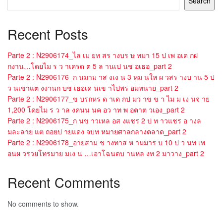
Search
Recent Posts
Parte 2 : N2906174_ไล เม ยท สร างบร ษ ทมา 15 ป เพ อเด กฝ
กงาน…โดยไม ร ว าเครด ต 5 ล านเป นช อเธอ_part 2
Parte 2 : N2906176_ก นมาม าส งเง น 3 หม นให ผ วสร างบ าน 5 ป
ว นเขาแต งงานก บช เธอเด นเข าไปพร อมทนาย_part 2
Parte 2 : N2906177_ข บรถหร ด าเด กป มว าข ข า ไม ม เง นจ าย
1,200 โดยไม ร ว าล งคนน นค อว าท พ อตาต วเอง_part 2
Parte 2 : N2906175_ก นข าวเหล อส งแชร 2 ป ท าวแชร อ างล
มละลาย แต ถอยป ายแดง จบท หมายศาลกลางตลาด_part 2
Parte 2 : N2906178_อายสาม ช างทาส ห ามมาร บ 10 ป ว นท เพ
อนผ วรวยโทรมาย มเง น …เอาโฉนดบ านหล งท 2 มาวาง_part 2
Recent Comments
No comments to show.