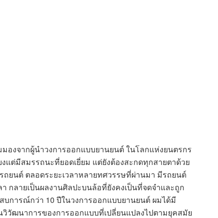
: มุมมองจากผู้นำวงการออกแบบยานยนต์ ในโลกแห่งยนตรกร
พียงแต่มีสมรรถนะที่ยอดเยี่ยม แต่ยังต้องสะกดทุกสายตาด้วย
ายรถยนต์ ตลอดระยะเวลาหลายทศวรรษที่ผ่านมา มีรถยนต์
วลา กลายเป็นผลงานศิลปะบนล้อที่ยังคงเป็นที่จดจำและถูก
ะสบการณ์กว่า 10 ปีในวงการออกแบบยานยนต์ ผมได้มี
ห็นวิวัฒนาการของการออกแบบที่เปลี่ยนแปลงไปตามยุคสมัย