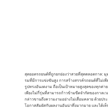
สุดยอดรถยนต์ที่ถูกยกย่องว่าสวยที่สุดตลอดกาล
รมที่มีการแข่งขันสูง การสร้างสรรค์รถยนต์ที่ไม่เ
รูปทรงอันงดงาม ถือเป็นเป้าหมายสูงสุดของทุกค่
เพียงไม่กี่รุ่นที่สามารถก้าวข้ามขีดจำกัดของกาลเ
กล่าวขานถึงความงามอย่างไม่เสื่อมคลาย ด้วยปร
โอกาสสัมผัสกับผลงานอันน่าทึ่งมากมาย และได้เ