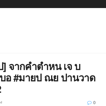
ป] จากคำตำหน เจ บ
อบอ #มายป ณย ปานวาด
2
0
ed