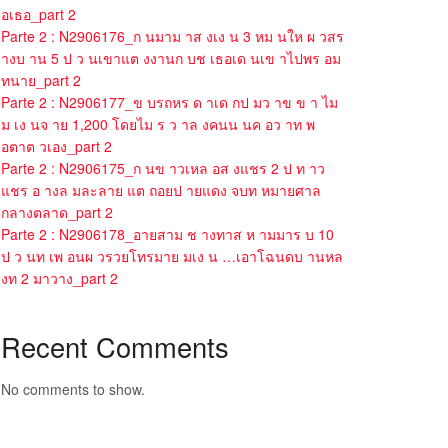
อเธอ_part 2
Parte 2 : N2906176_ก นมาม าส งเง น 3 หม นให ผ วสร
างบ าน 5 ป ว นเขาแต งงานก บช เธอเด นเข าไปพร อม
ทนาย_part 2
Parte 2 : N2906177_ข บรถหร ด าเด กป มว าข ข า ไม
ม เง นจ าย 1,200 โดยไม ร ว าล งคนน นค อว าท พ
อตาต วเอง_part 2
Parte 2 : N2906175_ก นข าวเหล อส งแชร 2 ป ท าว
แชร อ างล มละลาย แต ถอยป ายแดง จบท หมายศาล
กลางตลาด_part 2
Parte 2 : N2906178_อายสาม ช างทาส ห ามมาร บ 10
ป ว นท เพ อนผ วรวยโทรมาย มเง น …เอาโฉนดบ านหล
งท 2 มาวาง_part 2
Recent Comments
No comments to show.