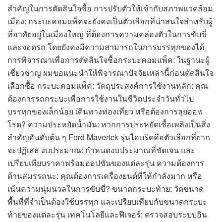
สำคัญในการตัดสินใจซื้อ การปรับตัวให้เข้ากับสภาพแวดล้อม
เมือง: กระบะคอมแพ็คจะยังคงเป็นตัวเลือกที่น่าสนใจสำหรับผู้
ที่อาศัยอยู่ในเมืองใหญ่ ที่ต้องการความคล่องตัวในการขับขี่
และจอดรถ โดยยังคงมีความสามารถในการบรรทุกของได้
การพิจารณาเพื่อการตัดสินใจซื้อกระบะคอมแพ็ค: ในฐานะผู้
เชี่ยวชาญ ผมขอแนะนำให้พิจารณาปัจจัยเหล่านี้ก่อนตัดสินใจ
เลือกซื้อ กระบะคอมแพ็ค: วัตถุประสงค์การใช้งานหลัก: คุณ
ต้องการรถกระบะเพื่อการใช้งานในชีวิตประจำวันทั่วไป
บรรทุกของเล็กน้อย เดินทางท่องเที่ยว หรือต้องการลุยออฟ
โรด? ความประหยัดน้ำมัน: หากการประหยัดเชื้อเพลิงเป็นสิ่ง
สำคัญอันดับต้น ๆ Ford Maverick รุ่นไฮบริดคือตัวเลือกที่ยาก
จะปฏิเสธ งบประมาณ: กำหนดงบประมาณที่ชัดเจน และ
เปรียบเทียบราคาพร้อมออปชันของแต่ละรุ่น ความต้องการ
ด้านสมรรถนะ: คุณต้องการเครื่องยนต์ที่ให้กำลังมาก หรือ
เน้นความนุ่มนวลในการขับขี่? ขนาดกระบะท้าย: วัดขนาด
พื้นที่ที่จำเป็นต้องใช้บรรทุก และเปรียบเทียบกับขนาดกระบะ
ท้ายของแต่ละรุ่น เทคโนโลยีและฟีเจอร์: ตรวจสอบระบบอิน