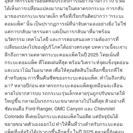
อุตสาหกรรมยานยนต์ที่มีประสบการณ์ยาวนานกว่า 10 ปี ผม
ได้เห็นการเปลี่ยนแปลงมากมายในตลาดรถกระบะ การกลับ
มาของรถกระบะขนาดเล็ก หรือที่เรียกกันติดปากว่า “กระบะ
คอมแพ็ค” นั้น เป็นปรากฏการณ์ที่น่าจับตามองอย่างยิ่ง ไม่ใช่
แค่การกลับมาธรรมดา แต่เป็นการกลับมาที่มาพร้อม
นวัตกรรม เทคโนโลยี และการตอบสนองความต้องการที่
เปลี่ยนแปลงไปของผู้บริโภคได้อย่างตรงจุด บทความนี้จะเจาะ
ลึกถึงภาพรวมตลาดกระบะคอมแพ็คในปี 2025 โดยเน้นที่
กระบะคอมแพ็ค ที่โดดเด่นที่สุด พร้อมวิเคราะห์จุดแข็งจุดอ่อน
และแนวโน้มในอนาคต เพื่อให้คุณตัดสินใจเลือกซื้อรถที่ใช่
สำหรับคุณ การฟื้นคืนชีพของกระบะคอมแพ็ค: ทำไมถึงกลับ
มา? หลายปีก่อน ตลาดรถกระบะคอมแพ็คดูเหมือนจะเลือน
หายไปจากสารบบ รถกระบะรุ่นเล็กหลายรุ่นถูกปรับขนาดให้
ใหญ่ขึ้น กลายเป็นรถกระบะขนาดกลางไปในที่สุด ตัวอย่างที่
ชัดเจนคือ Ford Ranger, GMC Canyon และ Chevrolet
Colorado ที่เคยเป็นกระบะคอมแพ็คในอดีต แต่ปัจจุบันได้
ขยายขนาดตัวเองออกไป ทำให้พื้นที่ว่างสำหรับกระบะคอม
แพ็คที่แท้จริงได้ปรากฏขึ้นอีกครั้ง ในปี 2025 ตลาดนี้ยังค่อน