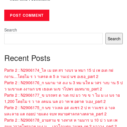
Search
Search
Recent Posts
Parte 2 : N2906174_ไล เม ยท สร างบร ษ ทมา 15 ป เพ อเด กฝ
กงาน…โดยไม ร ว าเครด ต 5 ล านเป นช อเธอ_part 2
Parte 2 : N2906176_ก นมาม าส งเง น 3 หม นให ผ วสร างบ าน 5 ป
ว นเขาแต งงานก บช เธอเด นเข าไปพร อมทนาย_part 2
Parte 2 : N2906177_ข บรถหร ด าเด กป มว าข ข า ไม ม เง นจ าย
1,200 โดยไม ร ว าล งคนน นค อว าท พ อตาต วเอง_part 2
Parte 2 : N2906175_ก นข าวเหล อส งแชร 2 ป ท าวแชร อ างล
มละลาย แต ถอยป ายแดง จบท หมายศาลกลางตลาด_part 2
Parte 2 : N2906178_อายสาม ช างทาส ห ามมาร บ 10 ป ว นท เพ
อนผ วรวยโทรมาย มเง น …เอาโฉนดบ านหล งท 2 มาวาง_part 2