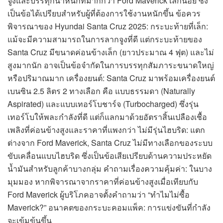
จูงและบรรทุกน้ำหนักที่มากกว่า Ford Maverick เล็กน้อย ซึ่ง
เป็นข้อได้เปรียบสำหรับผู้ที่ต้องการใช้งานหนักขึ้น ข้อควร
พิจารณาของ Hyundai Santa Cruz 2025: กระบะท้ายที่เล็ก:
แม้จะมีความสามารถในการลากจูงที่ดี แต่กระบะท้ายของ
Santa Cruz มีขนาดค่อนข้างเล็ก (ยาวประมาณ 4 ฟุต) และไม่
สูงมากนัก อาจเป็นข้อจำกัดในการบรรทุกสัมภาระขนาดใหญ่
หรือปริมาณมาก เครื่องยนต์: Santa Cruz มาพร้อมเครื่องยนต์
เบนซิน 2.5 ลิตร 2 ทางเลือก คือ แบบธรรมดา (Naturally
Aspirated) และแบบเทอร์โบชาร์จ (Turbocharged) ซึ่งรุ่น
เทอร์โบให้พละกำลังที่ดี แต่ก็แลกมาด้วยอัตราสิ้นเปลืองเชื้อ
เพลิงที่ค่อนข้างสูงและราคาที่แพงกว่า ไม่มีรุ่นไฮบริด: แตก
ต่างจาก Ford Maverick, Santa Cruz ไม่มีทางเลือกของระบบ
ขับเคลื่อนแบบไฮบริด ซึ่งเป็นข้อเสียเปรียบด้านความประหยัด
น้ำมันสำหรับลูกค้าบางกลุ่ม คำถามเรื่องความคุ้มค่า: ในบาง
มุมมอง หากพิจารณาจากราคาที่ค่อนข้างสูงเมื่อเทียบกับ
Ford Maverick ผู้บริโภคอาจตั้งคำถามว่า “ทำไมไม่ซื้อ
Maverick?” อนาคตของกระบะคอมแพ็ค: การแข่งขันที่กำลัง
จะเข้มข้นขึ้น