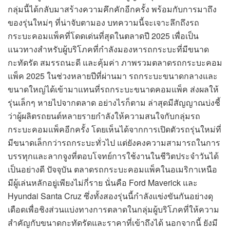
กลุ่มนี้ได้กลับมาสร้างความคึกคักอีกครั้ง พร้อมกับการมาถึง
ของรุ่นใหม่ๆ ที่น่าจับตามอง บทความนี้จะเจาะลึกถึงรถ
กระบะคอมแพ็คที่โดดเด่นที่สุดในตลาดปี 2025 เพื่อเป็น
แนวทางสำหรับผู้บริโภคที่กำลังมองหารถกระบะที่มีขนาด
กะทัดรัด สมรรถนะดี และคุ้มค่า ภาพรวมตลาดรถกระบะคอม
แพ็ค 2025 ในช่วงหลายปีที่ผ่านมา รถกระบะขนาดกลางและ
ขนาดใหญ่ได้เข้ามาแทนที่รถกระบะขนาดคอมแพ็ค ส่งผลให้
รุ่นเล็กๆ หายไปจากตลาด อย่างไรก็ตาม ล่าสุดมีสัญญาณบ่งชี้
ว่าผู้ผลิตรถยนต์หลายรายกำลังให้ความสนใจกับกลุ่มรถ
กระบะคอมแพ็คอีกครั้ง โดยเห็นได้จากการเปิดตัวรถรุ่นใหม่ที่
มีขนาดเล็กกว่ารถกระบะทั่วไป แต่ยังคงความสามารถในการ
บรรทุกและลากจูงที่ตอบโจทย์การใช้งานในชีวิตประจำวันได้
เป็นอย่างดี ปัจจุบัน ตลาดรถกระบะคอมแพ็คในอเมริกาเหนือ
มีผู้เล่นหลักอยู่เพียงไม่กี่ราย นั่นคือ Ford Maverick และ
Hyundai Santa Cruz ซึ่งทั้งสองรุ่นนี้กำลังแข่งขันกันอย่างดุ
เดือดเพื่อชิงส่วนแบ่งทางการตลาดในกลุ่มผู้บริโภคที่ให้ความ
สำคัญกับขนาดกะทัดรัดและราคาที่เข้าถึงได้ นอกจากนี้ ยังมี