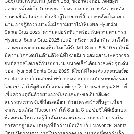
Cab) และกระบะสั้น (Short Bed) ซึ่งอาจไม่ตอบโจทย์ผู้ที่
ต้องการพื้นที่เก็บสัมภาระที่กว้างขวางกว่า เบาะนั่งด้านหลัง
อาจจะสั้นไปหน่อย: สำหรับผู้โดยสารที่นั่งเบาะหลังเป็นเวลา
นาน อาจรู้สึกว่าเบาะนั่งมีความยาวไม่เพียงพอ Hyundai
Santa Cruz 2025: ความสปอร์ตที่มาพร้อมกับความสามารถ
Hyundai Santa Cruz 2025 เป็นอีกหนึ่งทางเลือกที่น่าสนใจใน
ตลาดรถกระบะคอมแพ็ค โดยได้รับ MT Score 8.5/10 รถคันนี้
มีความโดดเด่นในด้านดีไซน์ที่โฉบเฉี่ยว ผสมผสานระหว่างรถ
ยนต์ครอสโอเวอร์กับรถกระบะขนาดเล็กได้อย่างลงตัว จุดเด่น
ของ Hyundai Santa Cruz 2025: ดีไซน์ที่โดดเด่นและสปอร์ต:
Santa Cruz มีเส้นสายที่เพรียวบางตามแบบฉบับรถยนต์ครอส
โอเวอร์ ทำให้ดูทันสมัยและน่าดึงดูดใจ โดยเฉพาะรุ่น XRT ที่
เพิ่มความดุดันด้วยยางออฟโรดและตะขอเกี่ยวสีแดง
สมรรถนะการขับขี่ที่ยอดเยี่ยม: ด้วยโครงสร้างพื้นฐานที่มา
จากรถยนต์นั่ง (Tucson) ทำให้ Santa Cruz ขับขี่ได้ดีเยี่ยมบน
ท้องถนน ให้ความรู้สึกมั่นคงและนุ่มนวล ความสามารถใน
การลากจูงและบรรทุกที่ดีกว่า: เมื่อเทียบกับ Maverick, Santa
Cruz มีความสามารถในการลากจูงและบรรทุกที่สูงกว่าเล็ก