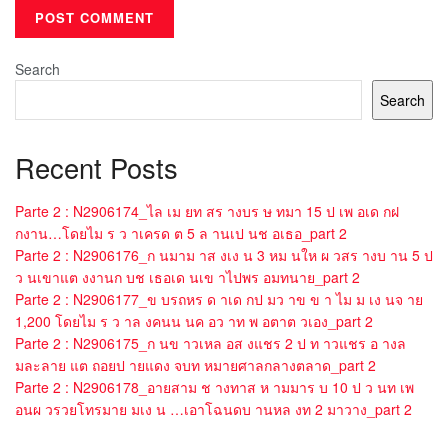
Search
Search
Recent Posts
Parte 2 : N2906174_ไล เม ยท สร างบร ษ ทมา 15 ป เพ อเด กฝ
กงาน…โดยไม ร ว าเครด ต 5 ล านเป นช อเธอ_part 2
Parte 2 : N2906176_ก นมาม าส งเง น 3 หม นให ผ วสร างบ าน 5 ป
ว นเขาแต งงานก บช เธอเด นเข าไปพร อมทนาย_part 2
Parte 2 : N2906177_ข บรถหร ด าเด กป มว าข ข า ไม ม เง นจ าย
1,200 โดยไม ร ว าล งคนน นค อว าท พ อตาต วเอง_part 2
Parte 2 : N2906175_ก นข าวเหล อส งแชร 2 ป ท าวแชร อ างล
มละลาย แต ถอยป ายแดง จบท หมายศาลกลางตลาด_part 2
Parte 2 : N2906178_อายสาม ช างทาส ห ามมาร บ 10 ป ว นท เพ
อนผ วรวยโทรมาย มเง น …เอาโฉนดบ านหล งท 2 มาวาง_part 2