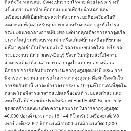
ที่แท้จริง รถกระบะ ยังคงเป็นราชาไร้พ่าย ด้วยโครงสร้างที่
แข็งแกร่ง เพลาท้ายที่ออกแบบมาเพื่อรับน้ำหนัก และ
เครื่องยนต์ที่เปี่ยมด้วยพละกำลัง รถกระบะคือเครื่องมือที่
เหมาะสมที่สุดสำหรับทุกภาระ สำหรับงานลากจูงทั่วไป รถ
กระบะขนาดกลางอาจเพียงพอ แต่หากคุณต้องการลากจูงเรือ
ขนาดใหญ่ รถพ่วงบรรทุกม้า หรือแม้แต่บ้านเคลื่อนที่ขนาด
มหึมา คุณจำเป็นต้องมองไปที่ รถกระบะขนาดใหญ่ หรือ รถ
กระบะงานหนัก (Heavy-Duty) ซึ่งรถในกลุ่มหลังนี้มีความ
สามารถที่น่าทึ่งจนสามารถลากจูงได้แทบทุกอย่างที่คุณ
นึกออก การจัดอันดับรถกระบะลากจูงสูงสุดแห่งปี 2025 การ
พิจารณา ความสามารถในการลากจูงสูงสุด คือหัวใจหลักใน
การจัดอันดับนี้ เราจะสำรวจรถกระบะ 10 รุ่นที่โดดเด่นที่สุดใน
ตลาด โดยพิจารณาจากสเปคเครื่องยนต์ ระบบส่งกำลัง และ
เทคโนโลยีที่ช่วยเพิ่มประสิทธิภาพ Ford F-450 Super Duty:
สุดยอดจ้าวแห่งแรงบิด ความสามารถในการลากจูงสูงสุด:
40,000 ปอนด์ (ประมาณ 18,144 กิโลกรัม) เครื่องยนต์: V8
เทอร์โบดีเซล 6.7 ลิตร แรงม้า: 500 แรงม้า แรงบิด: 1,200
ปอนด์-ฟุต ราคาเริ่มต้น: 60,350 ดอลลาร์สหรัฐ (ราคาอาจแตก