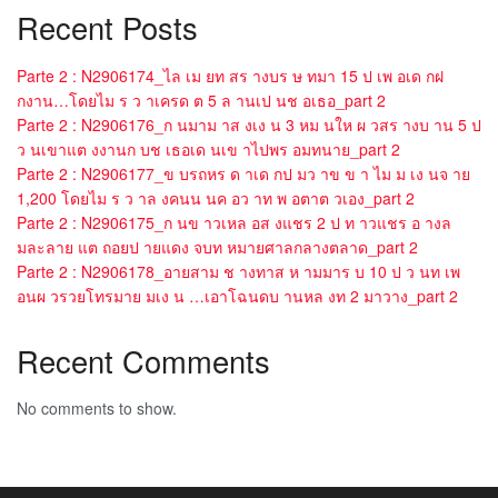
Recent Posts
Parte 2 : N2906174_ไล เม ยท สร างบร ษ ทมา 15 ป เพ อเด กฝ
กงาน…โดยไม ร ว าเครด ต 5 ล านเป นช อเธอ_part 2
Parte 2 : N2906176_ก นมาม าส งเง น 3 หม นให ผ วสร างบ าน 5 ป
ว นเขาแต งงานก บช เธอเด นเข าไปพร อมทนาย_part 2
Parte 2 : N2906177_ข บรถหร ด าเด กป มว าข ข า ไม ม เง นจ าย
1,200 โดยไม ร ว าล งคนน นค อว าท พ อตาต วเอง_part 2
Parte 2 : N2906175_ก นข าวเหล อส งแชร 2 ป ท าวแชร อ างล
มละลาย แต ถอยป ายแดง จบท หมายศาลกลางตลาด_part 2
Parte 2 : N2906178_อายสาม ช างทาส ห ามมาร บ 10 ป ว นท เพ
อนผ วรวยโทรมาย มเง น …เอาโฉนดบ านหล งท 2 มาวาง_part 2
Recent Comments
No comments to show.