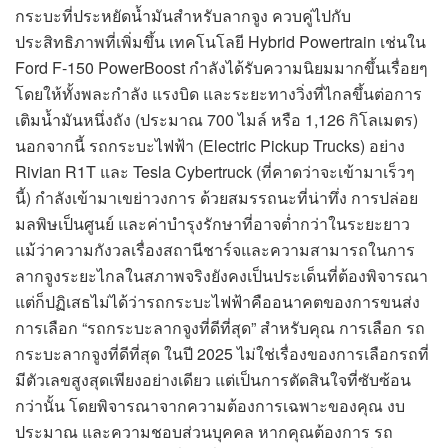
กระบะที่ประหยัดน้ำมันสำหรับลากจูง ควบคู่ไปกับ
ประสิทธิภาพที่เพิ่มขึ้น เทคโนโลยี Hybrid Powertrain เช่นใน
Ford F-150 PowerBoost กำลังได้รับความนิยมมากขึ้นเรื่อยๆ
โดยให้ทั้งพละกำลัง แรงบิด และระยะทางวิ่งที่ไกลขึ้นต่อการ
เติมน้ำมันหนึ่งถัง (ประมาณ 700 ไมล์ หรือ 1,126 กิโลเมตร)
นอกจากนี้ รถกระบะไฟฟ้า (Electric Pickup Trucks) อย่าง
Rivian R1T และ Tesla Cybertruck (ที่คาดว่าจะเข้ามาเร็วๆ
นี้) กำลังเข้ามาเขย่าวงการ ด้วยสมรรถนะที่น่าทึ่ง การปล่อย
มลพิษเป็นศูนย์ และค่าบำรุงรักษาที่อาจต่ำกว่าในระยะยาว
แม้ว่าความกังวลเรื่องสถานีชาร์จและความสามารถในการ
ลากจูงระยะไกลในสภาพจริงยังคงเป็นประเด็นที่ต้องพิจารณา
แต่ก็ปฏิเสธไม่ได้ว่ารถกระบะไฟฟ้าคืออนาคตของการขนส่ง
การเลือก “รถกระบะลากจูงที่ดีที่สุด” สำหรับคุณ การเลือก รถ
กระบะลากจูงที่ดีที่สุด ในปี 2025 ไม่ใช่เรื่องของการเลือกรถที่
มีตัวเลขสูงสุดเพียงอย่างเดียว แต่เป็นการตัดสินใจที่ซับซ้อน
กว่านั้น โดยพิจารณาจากความต้องการเฉพาะของคุณ งบ
ประมาณ และความชอบส่วนบุคคล หากคุณต้องการ รถ