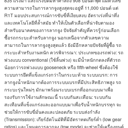
835 แรงม้า และแรงบิดมหาศาลถึง 908 ปอนด์-ฟุต แม้ตัวเลข
ความสามารถในการลากจูงสูงสุดจะอยู่ที่ 11,000 ปอนด์ แต่
R1T มอบประสบการณ์การขับขี่ที่เงียบสงบ อัตราเร่งที่น่าทึ่ง
และเทคโนโลยีที่ล้ำสมัย ทำให้เป็นตัวเลือกที่น่าจับตามอง
สำหรับอนาคตของการลากจูง ปัจจัยสำคัญที่ควรรู้ก่อนเลือก
ซื้อรถกระบะสำหรับลากจูง นอกเหนือจากตัวเลขความ
สามารถในการลากจูงสูงสุดแล้ว ยังมีอีกหลายปัจจัยที่ผู้ซื้อ รถ
กระบะสำหรับงานหนัก ควรพิจารณา: ประเภทของรถพ่วง: รถ
พ่วงแบบ conventional (ใช้ลิ้นพ่วง) จะมีน้ำหนักกดลงที่ตัวรถ
น้อยกว่ารถพ่วงแบบ gooseneck หรือ fifth-wheel ซึ่งต้องใช้
ระบบการยึดที่แข็งแกร่งกว่าในกระบะท้าย ระบบเบรก: การ
ลากจูงน้ำหนักมากต้องการระบบเบรกที่มีประสิทธิภาพสูง รถ
กระบะรุ่นใหม่ๆ มักมาพร้อมระบบเบรกที่ออกแบบมาเพื่อ
รองรับการใช้งานลักษณะนี้ ระบบกันสะเทือน: ระบบกัน
สะเทือนที่แข็งแกร่งและออกแบบมาเพื่อรับน้ำหนักบรรทุก จะ
ช่วยให้การขับขี่มั่นคงและปลอดภัย ระบบส่งกำลัง
(Transmission): เกียร์อัตโนมัติที่มีอัตราทดเกียร์ต่ำ (low gear
ratios) และโหมดการลากจูง (tow mode) จะช่วยให้เครื่องยนต์