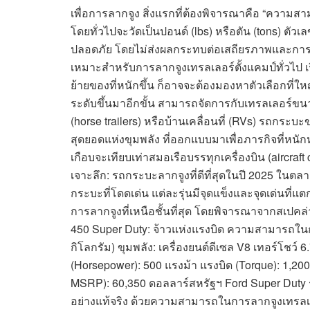
เพื่อการลากจูง สิ่งแรกที่ต้องพิจารณาคือ “ความส
โดยทั่วไปจะวัดเป็นปอนด์ (lbs) หรือตัน (tons) ตัวเ
ปลอดภัย โดยไม่ส่งผลกระทบต่อเสถียรภาพและการ
เหมาะสำหรับการลากจูงเทรลเลอร์ตั้งแคมป์ทั่วไป
ย้ายของที่หนักขึ้น ก็อาจจะต้องมองหาตัวเลือกที่ใ
ระดับขึ้นมาอีกขั้น สามารถจัดการกับเทรลเลอร์ขนาด
(horse trailers) หรือบ้านเคลื่อนที่ (RVs) รถกระบ
สุดยอดแห่งขุมพลัง ที่ออกแบบมาเพื่อภารกิจที่หนัก
เกือบจะเทียบเท่าสมอเรือบรรทุกเครื่องบิน (aircraft 
เจาะลึก: รถกระบะลากจูงที่ดีที่สุดในปี 2025 ในตลา
กระบะที่โดดเด่น แต่ละรุ่นมีจุดแข็งและจุดเด่นที
การลากจูงที่เหนือชั้นที่สุด โดยพิจารณาจากสเปคล่
450 Super Duty: จ้าวแห่งแรงบิด ความสามารถในกา
กิโลกรัม) ขุมพลัง: เครื่องยนต์ดีเซล V8 เทอร์โชว์ 6
(Horsepower): 500 แรงม้า แรงบิด (Torque): 1,200
MSRP): 60,350 ดอลลาร์สหรัฐฯ Ford Super Duty รุ
อย่างแท้จริง ด้วยความสามารถในการลากจูงเทรลเลอ