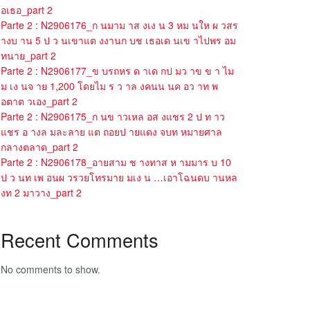
อเธอ_part 2
Parte 2 : N2906176_ก นมาม าส งเง น 3 หม นให ผ วสร
างบ าน 5 ป ว นเขาแต งงานก บช เธอเด นเข าไปพร อม
ทนาย_part 2
Parte 2 : N2906177_ข บรถหร ด าเด กป มว าข ข า ไม
ม เง นจ าย 1,200 โดยไม ร ว าล งคนน นค อว าท พ
อตาต วเอง_part 2
Parte 2 : N2906175_ก นข าวเหล อส งแชร 2 ป ท าว
แชร อ างล มละลาย แต ถอยป ายแดง จบท หมายศาล
กลางตลาด_part 2
Parte 2 : N2906178_อายสาม ช างทาส ห ามมาร บ 10
ป ว นท เพ อนผ วรวยโทรมาย มเง น …เอาโฉนดบ านหล
งท 2 มาวาง_part 2
Recent Comments
No comments to show.