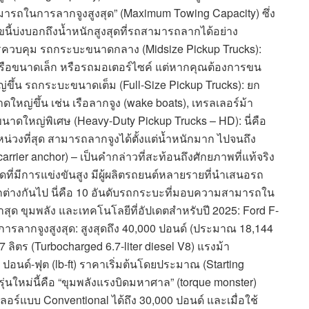
ามารถในการลากจูงสูงสุด” (Maximum Towing Capacity) ซึ่ง
ลขนี้บ่งบอกถึงน้ำหนักสูงสุดที่รถสามารถลากได้อย่าง
ควบคุม รถกระบะขนาดกลาง (Midsize Pickup Trucks):
 เรือขนาดเล็ก หรือรถมอเตอร์ไซค์ แต่หากคุณต้องการขน
หญ่ขึ้น รถกระบะขนาดเต็ม (Full-Size Pickup Trucks): ยก
ใหญ่ขึ้น เช่น เรือลากจูง (wake boats), เทรลเลอร์ม้า
ะขนาดใหญ่พิเศษ (Heavy-Duty Pickup Trucks – HD): นี่คือ
หน่วงที่สุด สามารถลากจูงได้ตั้งแต่น้ำหนักมาก ไปจนถึง
carrier anchor) – เป็นคำกล่าวที่สะท้อนถึงศักยภาพที่แท้จริง
ดที่มีการแข่งขันสูง มีผู้ผลิตรถยนต์หลายรายที่นำเสนอรถ
่แตกต่างกันไป นี่คือ 10 อันดับรถกระบะที่มอบความสามารถใน
าสุด ขุมพลัง และเทคโนโลยีที่อัปเดตสำหรับปี 2025: Ford F-
รลากจูงสูงสุด: สูงสุดถึง 40,000 ปอนด์ (ประมาณ 18,144
.7 ลิตร (Turbocharged 6.7-liter diesel V8) แรงม้า
 ปอนด์-ฟุต (lb-ft) ราคาเริ่มต้นโดยประมาณ (Starting
่นใหม่นี้คือ “ขุมพลังแรงบิดมหาศาล” (torque monster)
ร์แบบ Conventional ได้ถึง 30,000 ปอนด์ และเมื่อใช้