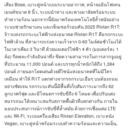
เสียง Bose, เบาะคู่หน้าแบบระบายอากาศ, หน้าจออินโฟเทน
เมนท์ขนาด 8 นิ้ว, ระบบนำทาง และพวงมาลัยพร้อมระบบ
ทำความร้อน นอกจากนี้ยังมาพร้อมเทคโนโลยีล้ำสมัยอย่าง
ระบบช่วยรักษาเลน และเซ็นเซอร์รอบคัน 2025 Rivian R1T:
จ้าวแห่งรถกระบะไฟฟ้าแห่งอนาคต Rivian R1T คือรถกระบะ
ไฟฟ้าล้วน ที่สามารถเร่งความเร็วจาก 0-60 ไมล์ต่อชั่วโมงได้
ในเวลาเพียง 3 วินาที ด้วยมอเตอร์ไฟฟ้า 4 ตัว (มอเตอร์ละ 1
ล้อ) รีดพละกำลังอันน่าทึ่ง ขีดความสามารถในการลากจูงอยู่
ที่ประมาณ 11,000 ปอนด์ และบรรทุกน้ำหนักได้ถึง 1,384
ปอนด์ ภายนอกโดดเด่นด้วยดีไซน์แห่งอนาคตที่ไม่มีใคร
เหมือน ทำให้ R1T แตกต่างจากรถกระบะอื่นๆ บนท้องถนน
อย่างชัดเจน รถกระบะคันนี้มีพื้นที่เก็บสัมภาระมากถึง 62
ลูกบาศก์ฟุต และมีโหมดการขับขี่ถึง 6 โหมด เพื่อปรับแต่ง
สมรรถนะให้เหมาะสมกับสภาพพื้นผิวที่แตกต่างกัน ภายใน
มอบประสบการณ์การขับขี่ที่ล้ำสมัย ด้วยการเชื่อมต่อ LTE
และ Wi-Fi, ระบบเครื่องเสียง Rivian Elevation, เบาะหนัง
Vegan, เบาะคู่หน้าพร้อมระบบทำความร้อนและความเย็น,