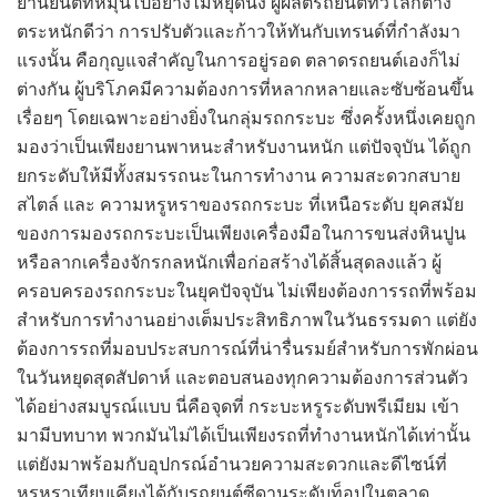
ยานยนต์ที่หมุนไปอย่างไม่หยุดนิ่ง ผู้ผลิตรถยนต์ทั่วโลกต่าง
ตระหนักดีว่า การปรับตัวและก้าวให้ทันกับเทรนด์ที่กำลังมา
แรงนั้น คือกุญแจสำคัญในการอยู่รอด ตลาดรถยนต์เองก็ไม่
ต่างกัน ผู้บริโภคมีความต้องการที่หลากหลายและซับซ้อนขึ้น
เรื่อยๆ โดยเฉพาะอย่างยิ่งในกลุ่มรถกระบะ ซึ่งครั้งหนึ่งเคยถูก
มองว่าเป็นเพียงยานพาหนะสำหรับงานหนัก แต่ปัจจุบัน ได้ถูก
ยกระดับให้มีทั้งสมรรถนะในการทำงาน ความสะดวกสบาย
สไตล์ และ ความหรูหราของรถกระบะ ที่เหนือระดับ ยุคสมัย
ของการมองรถกระบะเป็นเพียงเครื่องมือในการขนส่งหินปูน
หรือลากเครื่องจักรกลหนักเพื่อก่อสร้างได้สิ้นสุดลงแล้ว ผู้
ครอบครองรถกระบะในยุคปัจจุบัน ไม่เพียงต้องการรถที่พร้อม
สำหรับการทำงานอย่างเต็มประสิทธิภาพในวันธรรมดา แต่ยัง
ต้องการรถที่มอบประสบการณ์ที่น่ารื่นรมย์สำหรับการพักผ่อน
ในวันหยุดสุดสัปดาห์ และตอบสนองทุกความต้องการส่วนตัว
ได้อย่างสมบูรณ์แบบ นี่คือจุดที่ กระบะหรูระดับพรีเมียม เข้า
มามีบทบาท พวกมันไม่ได้เป็นเพียงรถที่ทำงานหนักได้เท่านั้น
แต่ยังมาพร้อมกับอุปกรณ์อำนวยความสะดวกและดีไซน์ที่
หรูหราเทียบเคียงได้กับรถยนต์ซีดานระดับท็อปในตลาด