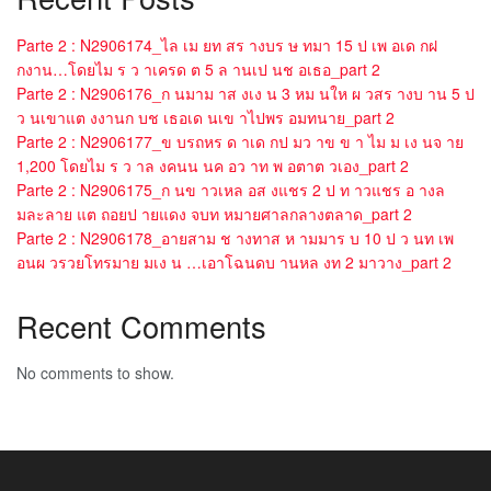
Parte 2 : N2906174_ไล เม ยท สร างบร ษ ทมา 15 ป เพ อเด กฝ
กงาน…โดยไม ร ว าเครด ต 5 ล านเป นช อเธอ_part 2
Parte 2 : N2906176_ก นมาม าส งเง น 3 หม นให ผ วสร างบ าน 5 ป
ว นเขาแต งงานก บช เธอเด นเข าไปพร อมทนาย_part 2
Parte 2 : N2906177_ข บรถหร ด าเด กป มว าข ข า ไม ม เง นจ าย
1,200 โดยไม ร ว าล งคนน นค อว าท พ อตาต วเอง_part 2
Parte 2 : N2906175_ก นข าวเหล อส งแชร 2 ป ท าวแชร อ างล
มละลาย แต ถอยป ายแดง จบท หมายศาลกลางตลาด_part 2
Parte 2 : N2906178_อายสาม ช างทาส ห ามมาร บ 10 ป ว นท เพ
อนผ วรวยโทรมาย มเง น …เอาโฉนดบ านหล งท 2 มาวาง_part 2
Recent Comments
No comments to show.