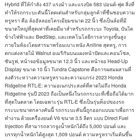
Hybrid ที่ให้กำลัง 437 แรงม้า และแรงบิด 583 ปอนด์-ฟุต สิ่งที่
ทำให้รถกระบะคันนี้โดดเด่นสำหรับกลุ่มลูกค้าที่ชื่นชอบความ
หรูหรา คือ ล้ออัลลอยโครเมียมขนาด 22 นิ้ว ซึ่งเป็นล้อที่มี
ขนาดใหญ่ที่สุดเท่าที่เคยมีมาสำหรับรถกระบะ Toyota, บันได
ข้างไฟฟ้าและ BedStep, และเทคโนโลยีการลากจูงขั้นสูง
ภายในห้องโดยสารมาพร้อมเบาะหนัง Aniline สุดหรู, การ
ตกแต่งลายไม้ Walnut อเมริกันบนแผงหน้าปัดและคอนโซล,
ซันรูฟ, หน้าจอข้อมูลขนาด 12.3 นิ้ว และหน้าจอ Head-Up
Display ขนาด 10 นิ้ว Tundra Capstone คือการผสมผสานที่
ลงตัวระหว่างความหรูหราและความแกร่ง 2023 Honda
Ridgeline RTL-E: ความอเนกประสงค์ที่คาดไม่ถึง Honda
Ridgeline รุ่นปี 2023 ถือเป็นหนึ่งในรถกระบะที่เชื่อถือได้มาก
ที่สุดในตลาด โดยเฉพาะรุ่น RTL-E ซึ่งเป็นรุ่นท็อปของรถ
กระบะขนาดกลางคันนี้ รถกระบะคันนี้ถูกออกแบบมาเพื่อการ
ทำงาน ด้วยเครื่องยนต์ V6 ขนาด 3.5 ลิตร แบบ Direct Fuel
Injection ที่สามารถลากจูงน้ำหนักได้ถึง 5,000 ปอนด์ และ
บรรทุกน้ำหนักได้สูงสุด 1,509 ปอนด์ ความหรูหราเริ่มต้นขึ้น