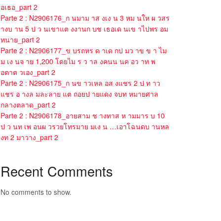
อเธอ_part 2
Parte 2 : N2906176_ก นมาม าส งเง น 3 หม นให ผ วสร
างบ าน 5 ป ว นเขาแต งงานก บช เธอเด นเข าไปพร อม
ทนาย_part 2
Parte 2 : N2906177_ข บรถหร ด าเด กป มว าข ข า ไม
ม เง นจ าย 1,200 โดยไม ร ว าล งคนน นค อว าท พ
อตาต วเอง_part 2
Parte 2 : N2906175_ก นข าวเหล อส งแชร 2 ป ท าว
แชร อ างล มละลาย แต ถอยป ายแดง จบท หมายศาล
กลางตลาด_part 2
Parte 2 : N2906178_อายสาม ช างทาส ห ามมาร บ 10
ป ว นท เพ อนผ วรวยโทรมาย มเง น …เอาโฉนดบ านหล
งท 2 มาวาง_part 2
Recent Comments
No comments to show.