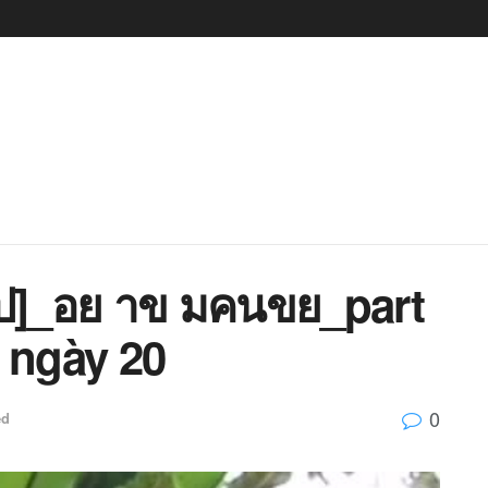
ป]_อย าข มคนขย_part
 ngày 20
0
ed