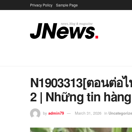
Privacy Policy
Sample Page
N1903313[ตอนต่อไ
2 | Những tin hàng
by
admin79
March 31, 2026
in
Uncategoriz