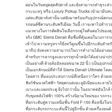
ผ่อนในวันหยุดสุดสัปดาห์ และยังสามารถทำธุระส่วนตัว
กระบะหรู หรือ Luxury Pickup Trucks เข้ามามีบ
แต่ละสัปดาห์เท่านั้น แต่ยังมาพร้อมกับอุปกรณ์ตก
รถยนต์ซีดานระดับพรีเมียม วันนี้ เราจะพาไปสำรวจ ร
แนวทางในการตัดสินใจเลือกรถคู่ใจคันต่อไปของคุณ
จริง GMC Sierra Denali คือชื่อที่คุ้นเคยในวงกา
เข้าไป ความหรูหราก็ยิ่งทวีคูณขึ้นไปอีกระดับสำหรั
มาถึง) ยังคงความสามารถในการทำงานได้อย่างยอดเย
สำหรับการลากจูงและบรรทุกน้ำหนักได้อย่างน่าป
เป็นอย่างดี ด้วยล้ออัลลอยขนาด 22 นิ้ว (เป็นอุปก
เป็นเอกลักษณ์ที่ทำให้ Sierra Denali Ultimate โดด
โดยสาร ที่มอบประสบการณ์ที่เหนือกว่าใคร ด้วยเท
ฟังก์ชันนวดไฟฟ้า วัสดุตกแต่งอะลูมิเนียมและลายไ
เบาะและแผงประตู ยิ่งไปกว่านั้น ในอนาคตอันใกล้
กับขุมพลังไฟฟ้า 100% สร้างนิยามใหม่ของ รถกร
ที่ยกระดับสู่ความเหนือชั้น Ford F-150 คือหนึ่งใน
ที่ยกระดับรถกระบะคันนี้ไปสู่อีกขั้น ด้วยเครื่องย