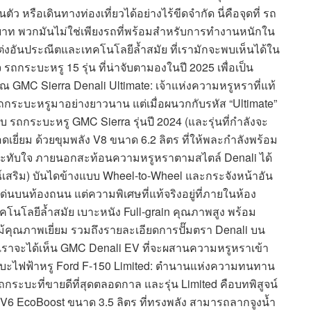
 หรือเดินทางท่องเที่ยวได้อย่างไร้ขีดจำกัด นี่คือจุดที่ รถ
ทบาท พวกมันไม่ใช่เพียงรถที่พร้อมสำหรับการทำงานหนักใน
แต่งอันประณีตและเทคโนโลยีล้ำสมัย ที่เรามักจะพบเห็นได้ใน
ถกระบะหรู 15 รุ่น ที่น่าจับตามองในปี 2025 เพื่อเป็น
 GMC Sierra Denali Ultimate: เจ้าแห่งความหรูหราที่แท้
รรถกระบะหรูมาอย่างยาวนาน แต่เมื่อผนวกกับรหัส “Ultimate”
บ รถกระบะหรู GMC Sierra รุ่นปี 2024 (และรุ่นที่กำลังจะ
ี่ยม ด้วยขุมพลัง V8 ขนาด 6.2 ลิตร ที่ให้พละกำลังพร้อม
ระทับใจ ภายนอกสะท้อนความหรูหราตามสไตล์ Denali ได้
รณ์เสริม) บันไดข้างแบบ Wheel-to-Wheel และกระจังหน้าอัน
เด่นบนท้องถนน แต่ความพิเศษที่แท้จริงอยู่ที่ภายในห้อง
คโนโลยีล้ำสมัย เบาะหนัง Full-grain คุณภาพสูง พร้อม
ม้คุณภาพเยี่ยม รวมถึงรายละเอียดการปั๊มตรา Denali บน
 เราจะได้เห็น GMC Denali EV ที่จะผสานความหรูหราเข้า
ะบะไฟฟ้าหรู Ford F-150 Limited: ตำนานแห่งความทนทาน
รถกระบะที่ขายดีที่สุดตลอดกาล และรุ่น Limited คือบทพิสูจน์
นต์ V6 EcoBoost ขนาด 3.5 ลิตร ที่ทรงพลัง สามารถลากจูงน้ำ